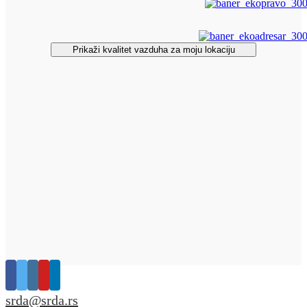
Prikaži kvalitet vazduha za moju lokaciju
srda@srda.rs