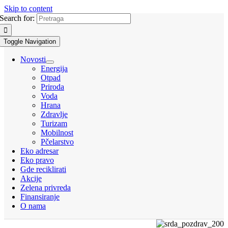
Skip to content
Search for:
Toggle Navigation
Novosti
Energija
Otpad
Priroda
Voda
Hrana
Zdravlje
Turizam
Mobilnost
Pčelarstvo
Eko adresar
Eko pravo
Gde reciklirati
Akcije
Zelena privreda
Finansiranje
O nama