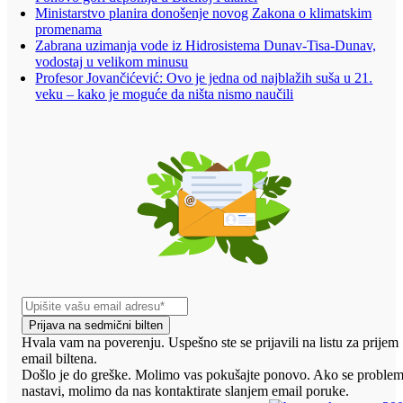
Ministarstvo planira donošenje novog Zakona o klimatskim
promenama
Zabrana uzimanja vode iz Hidrosistema Dunav-Tisa-Dunav,
vodostaj u velikom minusu
Profesor Jovančićević: Ovo je jedna od najblažih suša u 21.
veku – kako je moguće da ništa nismo naučili
Prijava na sedmični bilten
Hvala vam na poverenju. Uspešno ste se prijavili na listu za prijem
email biltena.
Došlo je do greške. Molimo vas pokušajte ponovo. Ako se proble
nastavi, molimo da nas kontaktirate slanjem email poruke.