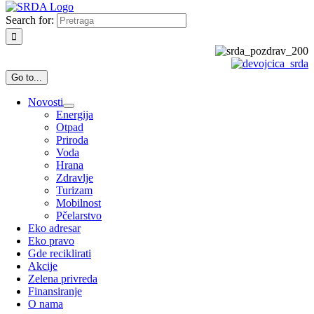
Search for:
Go to...
Novosti
Energija
Otpad
Priroda
Voda
Hrana
Zdravlje
Turizam
Mobilnost
Pčelarstvo
Eko adresar
Eko pravo
Gde reciklirati
Akcije
Zelena privreda
Finansiranje
O nama