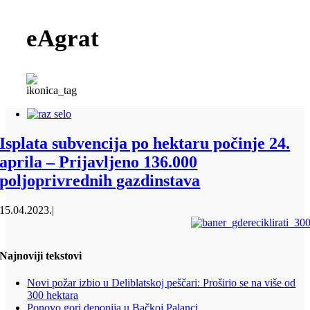
eAgrat
Isplata subvencija po hektaru počinje 24.
aprila – Prijavljeno 136.000
poljoprivrednih gazdinstava
15.04.2023.
|
Najnoviji tekstovi
Novi požar izbio u Deliblatskoj peščari: Proširio se na više od
300 hektara
Ponovo gori deponija u Bačkoj Palanci