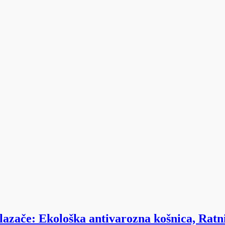
lazače: Ekološka antivarozna košnica, Ratn