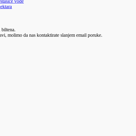
estašice vode
hektara
 biltena.
vi, molimo da nas kontaktirate slanjem email poruke.