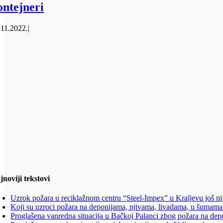
ontejneri
.11.2022.
|
jnoviji tekstovi
Uzrok požara u reciklažnom centru “Steel-Impex” u Kraljevu još ni
Koji su uzroci požara na deponijama, njivama, livadama, u šumama
Proglašena vanredna situacija u Bačkoj Palanci zbog požara na depo