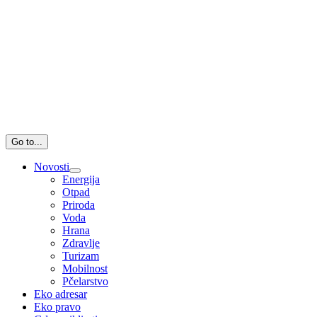
Go to...
Novosti
Energija
Otpad
Priroda
Voda
Hrana
Zdravlje
Turizam
Mobilnost
Pčelarstvo
Eko adresar
Eko pravo