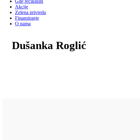
Gde reciklirati
Akcije
Zelena privreda
Finansiranje
O nama
Dušanka Roglić