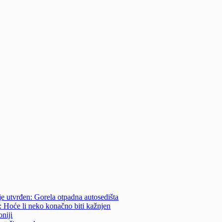
je utvrđen: Gorela otpadna autosedišta
: Hoće li neko konačno biti kažnjen
niji