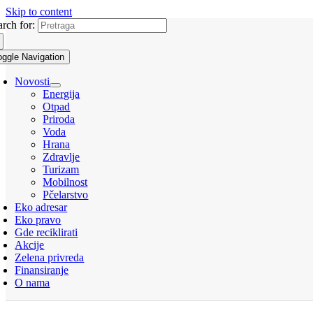
Skip to content
arch for:
oggle Navigation
Novosti
Energija
Otpad
Priroda
Voda
Hrana
Zdravlje
Turizam
Mobilnost
Pčelarstvo
Eko adresar
Eko pravo
Gde reciklirati
Akcije
Zelena privreda
Finansiranje
O nama