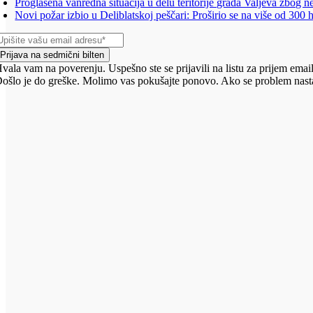
Proglašena vanredna situacija u delu teritorije grada Valjeva zbog n
Novi požar izbio u Deliblatskoj peščari: Proširio se na više od 300 
Prijava na sedmični bilten
vala vam na poverenju. Uspešno ste se prijavili na listu za prijem email
ošlo je do greške. Molimo vas pokušajte ponovo. Ako se problem nasta