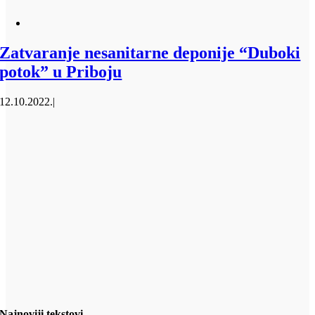
Zatvaranje nesanitarne deponije “Duboki
potok” u Priboju
12.10.2022.
|
Najnoviji tekstovi