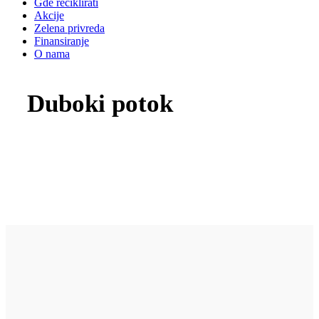
Gde reciklirati
Akcije
Zelena privreda
Finansiranje
O nama
Duboki potok