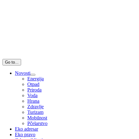
Go to...
Novosti
Energija
Otpad
Priroda
Voda
Hrana
Zdravlje
Turizam
Mobilnost
Pčelarstvo
Eko adresar
Eko pravo