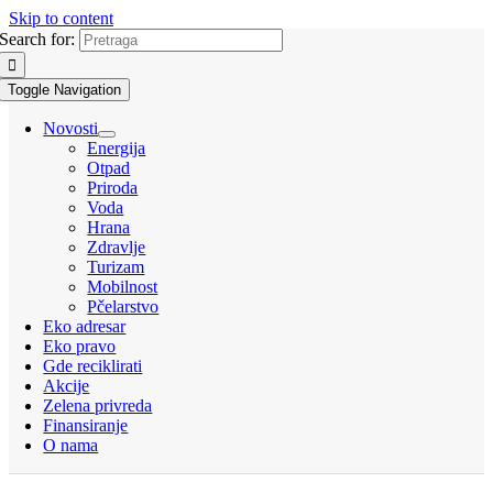
Skip to content
Search for:
Toggle Navigation
Novosti
Energija
Otpad
Priroda
Voda
Hrana
Zdravlje
Turizam
Mobilnost
Pčelarstvo
Eko adresar
Eko pravo
Gde reciklirati
Akcije
Zelena privreda
Finansiranje
O nama