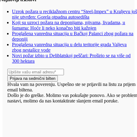
Uzrok požara u reciklažnom centru “Steel-Impex” u Kraljevu jo
nije utvrđen: Gorela otpadna autosedišta
Koji su uzroci požara na deponijama, njivama, livadama, u
šumama: Hoće li neko konačno biti kažnjen
Proglašena vanredna situacija u Bačkoj Palanci zbog požara na
deponiji
Proglašena vanredna situacija u delu teritorije grada Valjeva
zbog nestašice vode
Novi požar izbio u Deliblatskoj peščari: Proširio se na više od
300 hektara
Prijava na sedmični bilten
Hvala vam na poverenju. Uspešno ste se prijavili na listu za prijem
email biltena.
Došlo je do greške. Molimo vas pokušajte ponovo. Ako se proble
nastavi, molimo da nas kontaktirate slanjem email poruke.