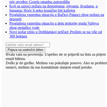
nije utvrđen: Gorela otpadna autosedišta
Koji su uzroci požara na deponijama, njivama, livadama, u
šumama: Hoće li neko konačno biti kažnjen
Proglašena vanredna situacija u Bačkoj Palanci zbog požara na
deponiji
Proglašena vanredna situacija u delu teritorije grada Valjeva
zbog nestašice vode
Novi požar izbio u Deliblatskoj peščari: Proširio se na više od
300 hektara
Prijava na sedmični bilten
Hvala vam na poverenju. Uspešno ste se prijavili na listu za prijem
email biltena.
Došlo je do greške. Molimo vas pokušajte ponovo. Ako se proble
nastavi, molimo da nas kontaktirate slanjem email poruke.