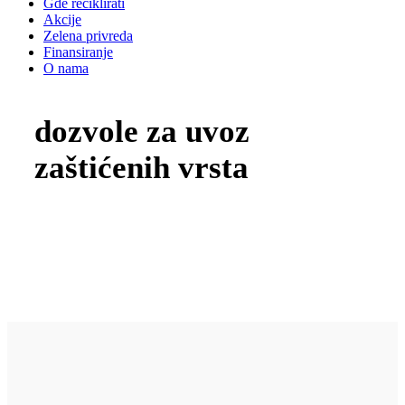
Gde reciklirati
Akcije
Zelena privreda
Finansiranje
O nama
dozvole za uvoz
zaštićenih vrsta