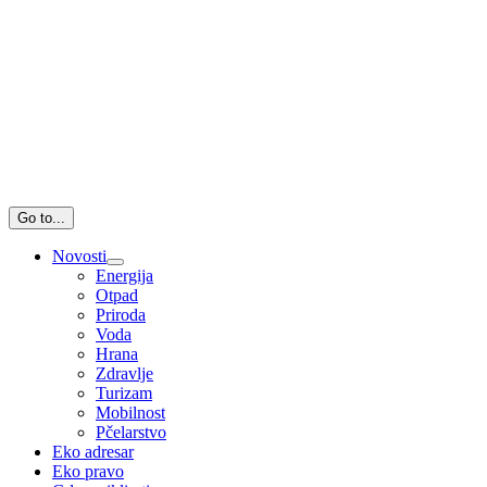
Go to...
Novosti
Energija
Otpad
Priroda
Voda
Hrana
Zdravlje
Turizam
Mobilnost
Pčelarstvo
Eko adresar
Eko pravo