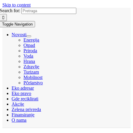
Skip to content
Search for:
Toggle Navigation
Novosti
Energija
Otpad
Priroda
Voda
Hrana
Zdravlje
Turizam
Mobilnost
Pčelarstvo
Eko adresar
Eko pravo
Gde reciklirati
Akcije
Zelena privreda
Finansiranje
O nama