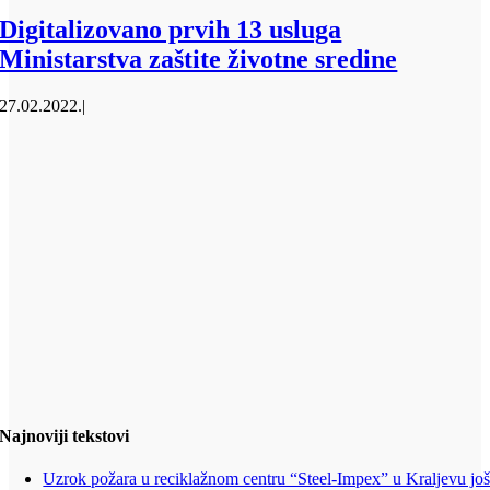
Digitalizovano prvih 13 usluga
Ministarstva zaštite životne sredine
27.02.2022.
|
Najnoviji tekstovi
Uzrok požara u reciklažnom centru “Steel-Impex” u Kraljevu jo