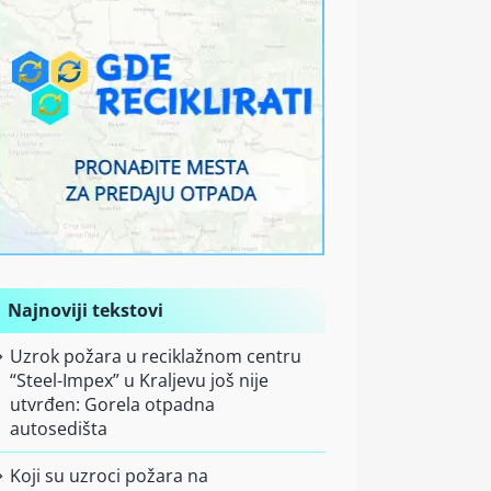
Najnoviji tekstovi
Uzrok požara u reciklažnom centru
“Steel-Impex” u Kraljevu još nije
utvrđen: Gorela otpadna
autosedišta
Koji su uzroci požara na