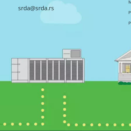
M
srda@srda.rs
P
P