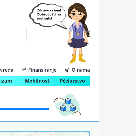
ivreda
Finansiranje
O nama
rizam
Mobilnost
Pčelarstvo