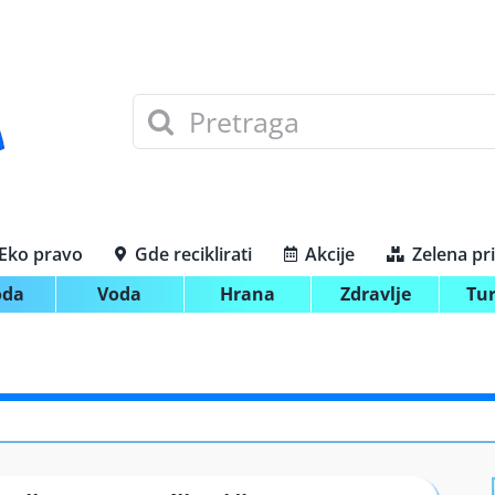
Search
for:
Eko pravo
Gde reciklirati
Akcije
Zelena pr
oda
Voda
Hrana
Zdravlje
Tu