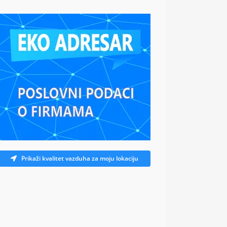
Prikaži kvalitet vazduha za moju lokaciju