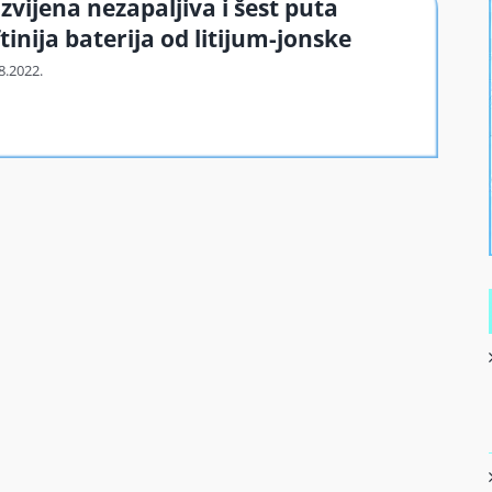
zvijena nezapaljiva i šest puta
ftinija baterija od litijum-jonske