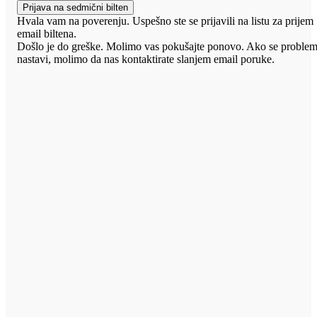
Prijava na sedmični bilten
Hvala vam na poverenju. Uspešno ste se prijavili na listu za prijem
email biltena.
Došlo je do greške. Molimo vas pokušajte ponovo. Ako se proble
nastavi, molimo da nas kontaktirate slanjem email poruke.