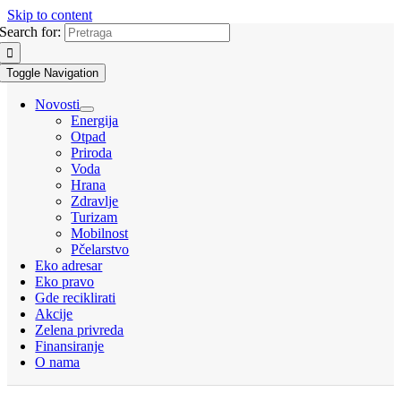
Skip to content
Search for:
Toggle Navigation
Novosti
Energija
Otpad
Priroda
Voda
Hrana
Zdravlje
Turizam
Mobilnost
Pčelarstvo
Eko adresar
Eko pravo
Gde reciklirati
Akcije
Zelena privreda
Finansiranje
O nama