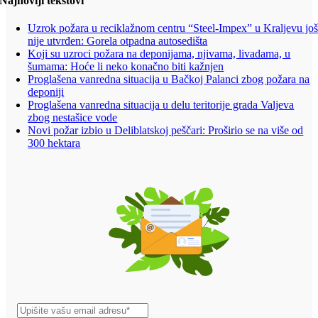
Najnoviji tekstovi
Uzrok požara u reciklažnom centru “Steel-Impex” u Kraljevu jo
nije utvrđen: Gorela otpadna autosedišta
Koji su uzroci požara na deponijama, njivama, livadama, u
šumama: Hoće li neko konačno biti kažnjen
Proglašena vanredna situacija u Bačkoj Palanci zbog požara na
deponiji
Proglašena vanredna situacija u delu teritorije grada Valjeva
zbog nestašice vode
Novi požar izbio u Deliblatskoj peščari: Proširio se na više od
300 hektara