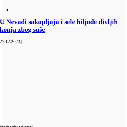
U Nevadi sakupljaju i sele hiljade divljih
konja zbog suše
27.12.2023.
|