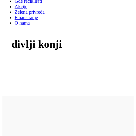
Gde reciklirati
Akcije
Zelena privreda
Finansiranje
O nama
divlji konji