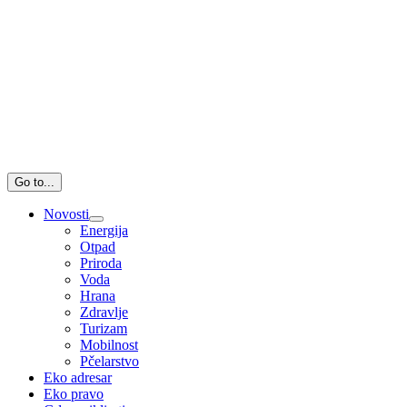
Go to...
Novosti
Energija
Otpad
Priroda
Voda
Hrana
Zdravlje
Turizam
Mobilnost
Pčelarstvo
Eko adresar
Eko pravo