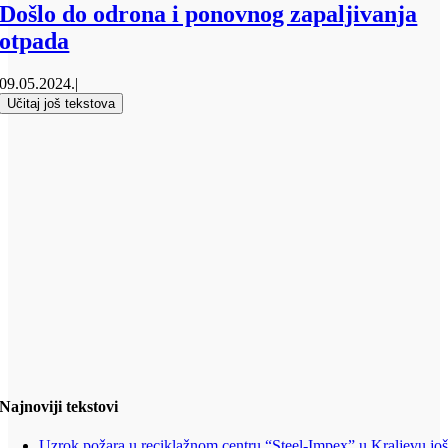
Došlo do odrona i ponovnog zapaljivanja
otpada
09.05.2024.
|
Učitaj još tekstova
Najnoviji tekstovi
Uzrok požara u reciklažnom centru “Steel-Impex” u Kraljevu jo