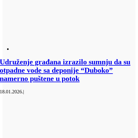
Udruženje građana izrazilo sumnju da su
otpadne vode sa deponije “Duboko”
namerno puštene u potok
18.01.2026.
|