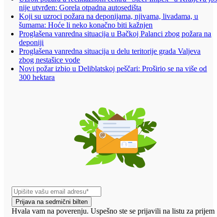
nije utvrđen: Gorela otpadna autosedišta
Koji su uzroci požara na deponijama, njivama, livadama, u
šumama: Hoće li neko konačno biti kažnjen
Proglašena vanredna situacija u Bačkoj Palanci zbog požara na
deponiji
Proglašena vanredna situacija u delu teritorije grada Valjeva
zbog nestašice vode
Novi požar izbio u Deliblatskoj peščari: Proširio se na više od
300 hektara
Prijava na sedmični bilten
Hvala vam na poverenju. Uspešno ste se prijavili na listu za prijem