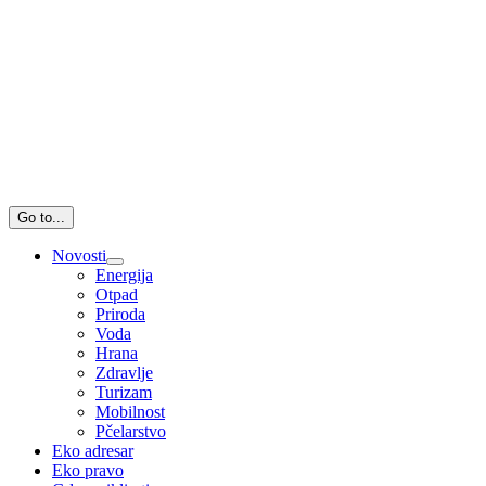
Go to...
Novosti
Energija
Otpad
Priroda
Voda
Hrana
Zdravlje
Turizam
Mobilnost
Pčelarstvo
Eko adresar
Eko pravo