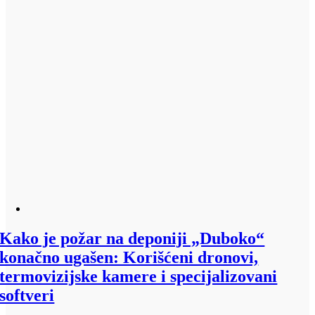
Kako je požar na deponiji „Duboko“
konačno ugašen: Korišćeni dronovi,
termovizijske kamere i specijalizovani
softveri