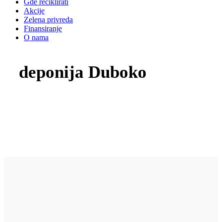
Gde reciklirati
Akcije
Zelena privreda
Finansiranje
O nama
deponija Duboko