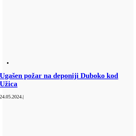
Ugašen požar na deponiji Duboko kod
Užica
24.05.2024.
|