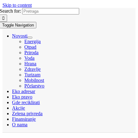
Skip to content
Search for:
Toggle Navigation
Novosti
Energija
Otpad
Priroda
Voda
Hrana
Zdravlje
Turizam
Mobilnost
Pčelarstvo
Eko adresar
Eko pravo
Gde reciklirati
Akcije
Zelena privreda
Finansiranje
O nama