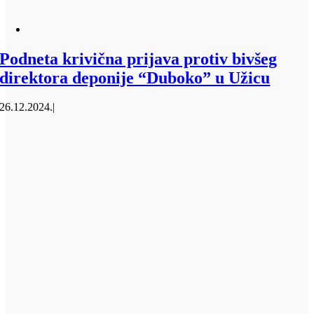
Podneta krivična prijava protiv bivšeg
direktora deponije “Duboko” u Užicu
26.12.2024.
|