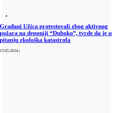
Građani Užica protestovali zbog aktivnog
požara na deponiji “Duboko”, tvrde da je u
pitanju ekološka katastrofa
15.05.2024.
|