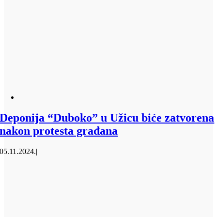
Deponija “Duboko” u Užicu biće zatvorena
nakon protesta građana
05.11.2024.
|