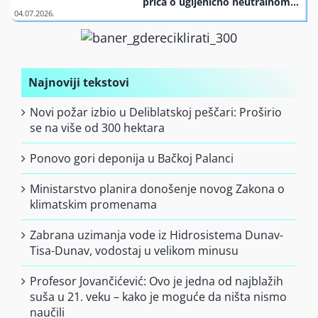
priča o ugljenično neutralnom
Mundijalu
Finansiranje
O nama
Najnoviji tekstovi
Novi požar izbio u Deliblatskoj peščari: Proširio
se na više od 300 hektara
Ponovo gori deponija u Bačkoj Palanci
Ministarstvo planira donošenje novog Zakona o
klimatskim promenama
Zabrana uzimanja vode iz Hidrosistema Dunav-
Tisa-Dunav, vodostaj u velikom minusu
Profesor Jovančićević: Ovo je jedna od najblažih
suša u 21. veku – kako je moguće da ništa nismo
naučili