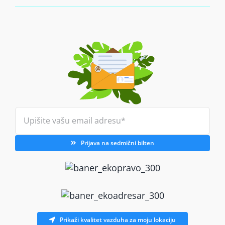
Prijava na sedmični bilten
Prikaži kvalitet vazduha za moju lokaciju