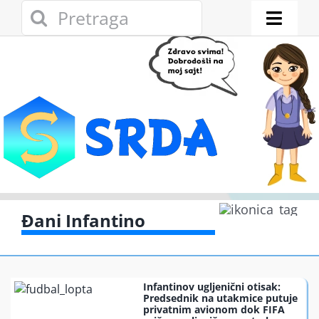
Skip
Search
to
for:
Toggl
content
Naviga
Novosti
Eko adresar
Eko pravo
Gde reciklirati
Đani Infantino
Akcije
Infantinov ugljenični otisak:
Zelena privreda
Predsednik na utakmice putuje
privatnim avionom dok FIFA