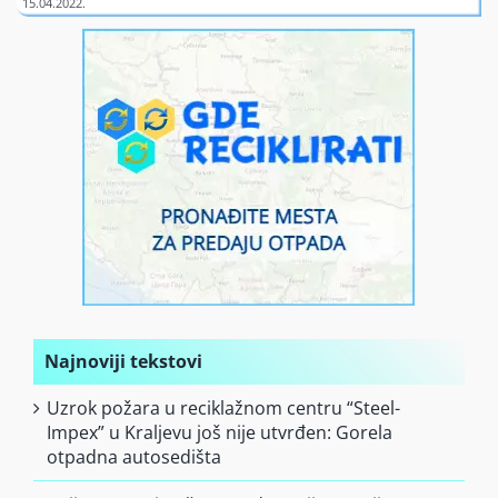
Finansiranje
O nama
Najnoviji tekstovi
Uzrok požara u reciklažnom centru “Steel-
Impex” u Kraljevu još nije utvrđen: Gorela
otpadna autosedišta