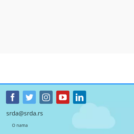
srda@srda.rs
O nama