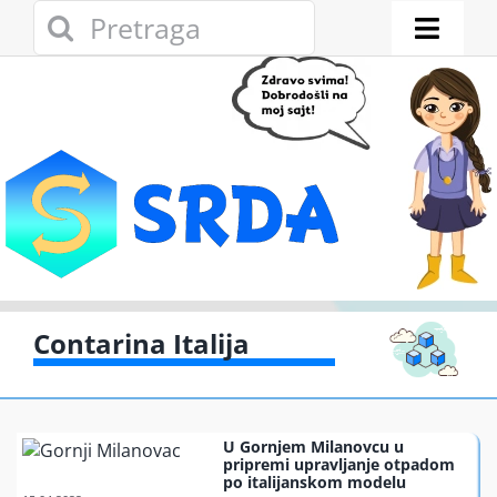
Skip
Search
to
for:
Toggl
content
Naviga
Novosti
Eko adresar
Eko pravo
Gde reciklirati
Contarina Italija
Akcije
U Gornjem Milanovcu u
Zelena privreda
pripremi upravljanje otpadom
po italijanskom modelu