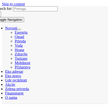
Skip to content
arch for:
oggle Navigation
Novosti
Energija
Otpad
Priroda
Voda
Hrana
Zdravlje
Turizam
Mobilnost
Pčelarstvo
Eko adresar
Eko pravo
Gde reciklirati
Akcije
Zelena privreda
Finansiranje
O nama