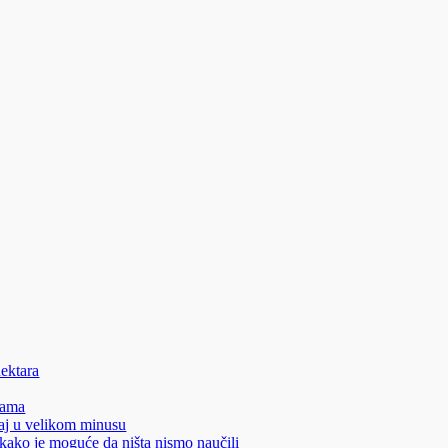
hektara
nama
aj u velikom minusu
 kako je moguće da ništa nismo naučili