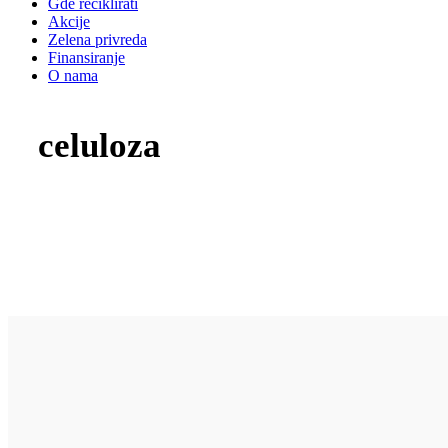
Gde reciklirati
Akcije
Zelena privreda
Finansiranje
O nama
celuloza