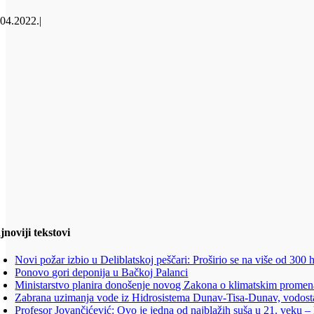
.04.2022.
|
jnoviji tekstovi
Novi požar izbio u Deliblatskoj peščari: Proširio se na više od 300 
Ponovo gori deponija u Bačkoj Palanci
Ministarstvo planira donošenje novog Zakona o klimatskim prome
Zabrana uzimanja vode iz Hidrosistema Dunav-Tisa-Dunav, vodost
Profesor Jovančićević: Ovo je jedna od najblažih suša u 21. veku –