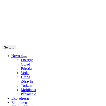
Go to...
Novosti
Energija
Otpad
Priroda
Voda
Hrana
Zdravlje
Turizam
Mobilnost
Pčelarstvo
Eko adresar
Eko pravo