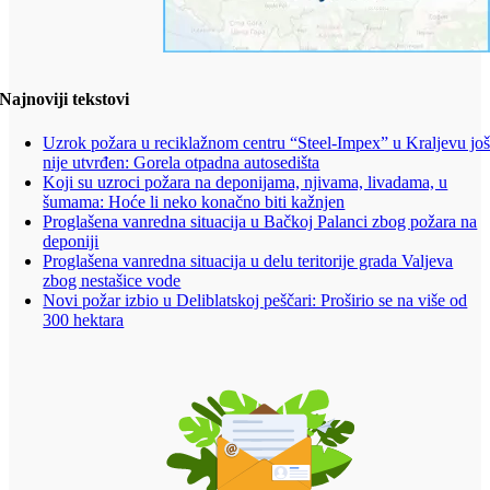
Najnoviji tekstovi
Uzrok požara u reciklažnom centru “Steel-Impex” u Kraljevu jo
nije utvrđen: Gorela otpadna autosedišta
Koji su uzroci požara na deponijama, njivama, livadama, u
šumama: Hoće li neko konačno biti kažnjen
Proglašena vanredna situacija u Bačkoj Palanci zbog požara na
deponiji
Proglašena vanredna situacija u delu teritorije grada Valjeva
zbog nestašice vode
Novi požar izbio u Deliblatskoj peščari: Proširio se na više od
300 hektara