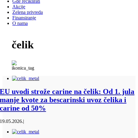
Gde reciklirati
Akcije
Zelena privreda
Finansiranje
O nama
čelik
EU uvodi strože carine na čelik: Od 1. jula
manje kvote za bescarinski uvoz čelika i
carine od 50%
19.05.2026.
|