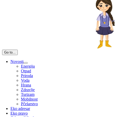
Go to...
Novosti
Energija
Otpad
Priroda
Voda
Hrana
Zdravlje
Turizam
Mobilnost
Pčelarstvo
Eko adresar
Eko pravo