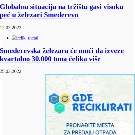
Globalna situacija na tržištu gasi visoku
peć u železari Smederevo
12.07.2022.
|
Smederevska železara će moći da izveze
kvartalno 30.000 tona čelika više
25.03.2022.
|