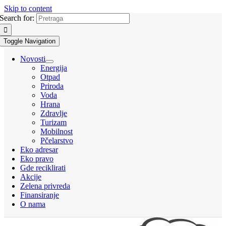
Skip to content
Search for:
Toggle Navigation
Novosti
Energija
Otpad
Priroda
Voda
Hrana
Zdravlje
Turizam
Mobilnost
Pčelarstvo
Eko adresar
Eko pravo
Gde reciklirati
Akcije
Zelena privreda
Finansiranje
O nama