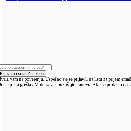
Prijava na sedmični bilten
vala vam na poverenju. Uspešno ste se prijavili na listu za prijem email
ošlo je do greške. Molimo vas pokušajte ponovo. Ako se problem nasta