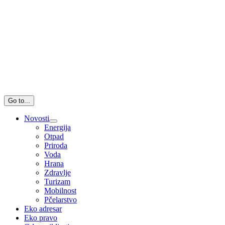
Go to...
Novosti
Energija
Otpad
Priroda
Voda
Hrana
Zdravlje
Turizam
Mobilnost
Pčelarstvo
Eko adresar
Eko pravo