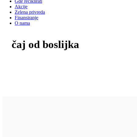
Gde reciklirati
Akcije
Zelena privreda
Finansiranje
O nama
čaj od boslijka