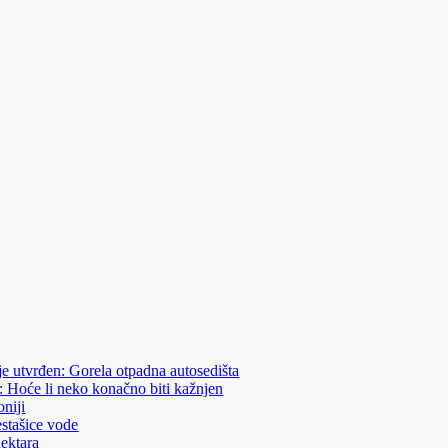
je utvrđen: Gorela otpadna autosedišta
: Hoće li neko konačno biti kažnjen
niji
estašice vode
hektara