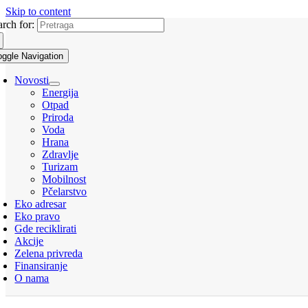
Skip to content
arch for:
oggle Navigation
Novosti
Energija
Otpad
Priroda
Voda
Hrana
Zdravlje
Turizam
Mobilnost
Pčelarstvo
Eko adresar
Eko pravo
Gde reciklirati
Akcije
Zelena privreda
Finansiranje
O nama