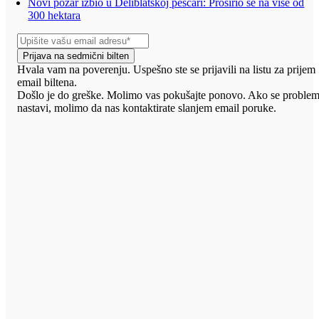
Novi požar izbio u Deliblatskoj peščari: Proširio se na više od
300 hektara
Prijava na sedmični bilten
Hvala vam na poverenju. Uspešno ste se prijavili na listu za prijem
email biltena.
Došlo je do greške. Molimo vas pokušajte ponovo. Ako se proble
nastavi, molimo da nas kontaktirate slanjem email poruke.