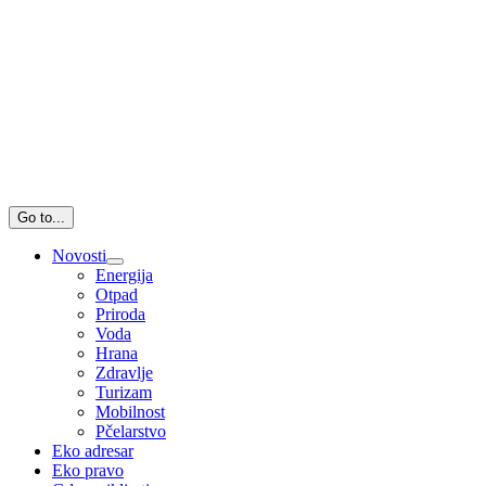
Go to...
Novosti
Energija
Otpad
Priroda
Voda
Hrana
Zdravlje
Turizam
Mobilnost
Pčelarstvo
Eko adresar
Eko pravo