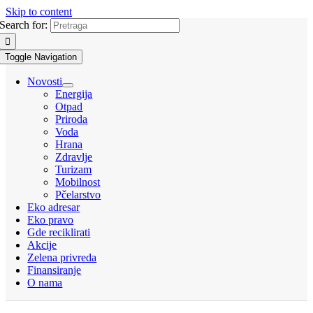
Skip to content
Search for:
Toggle Navigation
Novosti
Energija
Otpad
Priroda
Voda
Hrana
Zdravlje
Turizam
Mobilnost
Pčelarstvo
Eko adresar
Eko pravo
Gde reciklirati
Akcije
Zelena privreda
Finansiranje
O nama