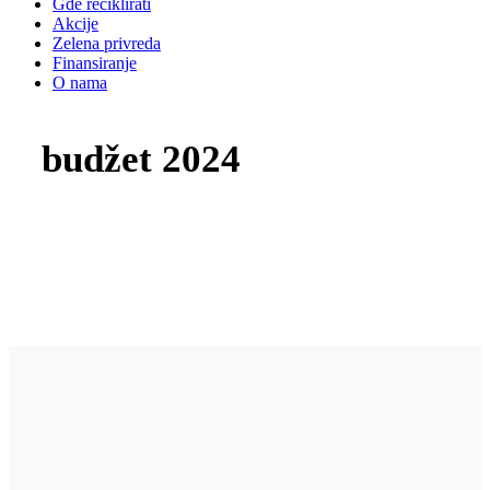
Gde reciklirati
Akcije
Zelena privreda
Finansiranje
O nama
budžet 2024