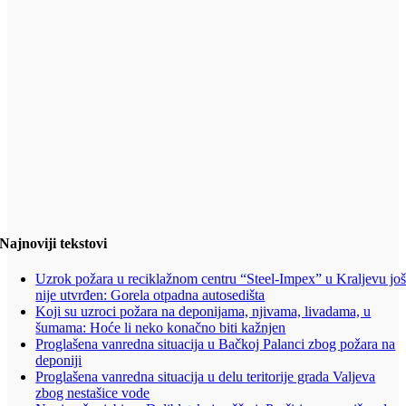
Najnoviji tekstovi
Uzrok požara u reciklažnom centru “Steel-Impex” u Kraljevu jo
nije utvrđen: Gorela otpadna autosedišta
Koji su uzroci požara na deponijama, njivama, livadama, u
šumama: Hoće li neko konačno biti kažnjen
Proglašena vanredna situacija u Bačkoj Palanci zbog požara na
deponiji
Proglašena vanredna situacija u delu teritorije grada Valjeva
zbog nestašice vode