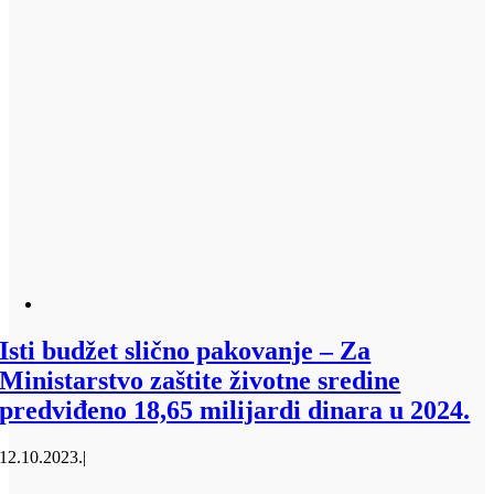
Isti budžet slično pakovanje – Za
Ministarstvo zaštite životne sredine
predviđeno 18,65 milijardi dinara u 2024.
12.10.2023.
|