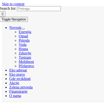
Skip to content
Search for:
Toggle Navigation
Novosti
Energija
Otpad
Priroda
Voda
Hrana
Zdravlje
Turizam
Mobilnost
Pčelarstvo
Eko adresar
Eko pravo
Gde reciklirati
Akcije
Zelena privreda
Finansiranje
O nama