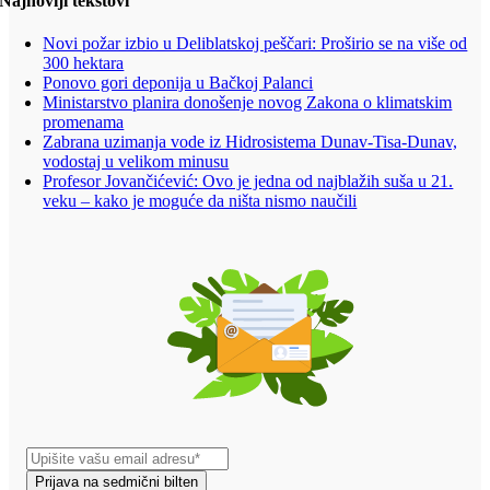
Najnoviji tekstovi
Novi požar izbio u Deliblatskoj peščari: Proširio se na više od
300 hektara
Ponovo gori deponija u Bačkoj Palanci
Ministarstvo planira donošenje novog Zakona o klimatskim
promenama
Zabrana uzimanja vode iz Hidrosistema Dunav-Tisa-Dunav,
vodostaj u velikom minusu
Profesor Jovančićević: Ovo je jedna od najblažih suša u 21.
veku – kako je moguće da ništa nismo naučili
Prijava na sedmični bilten