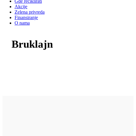
Gde reciklirati
Akcije
Zelena privreda
Finansiranje
O nama
Bruklajn