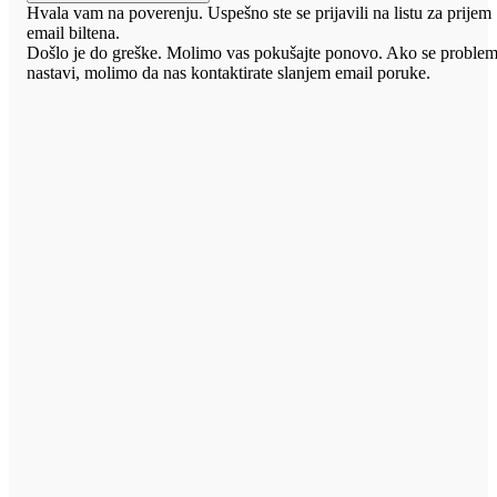
Hvala vam na poverenju. Uspešno ste se prijavili na listu za prijem
email biltena.
Došlo je do greške. Molimo vas pokušajte ponovo. Ako se proble
nastavi, molimo da nas kontaktirate slanjem email poruke.