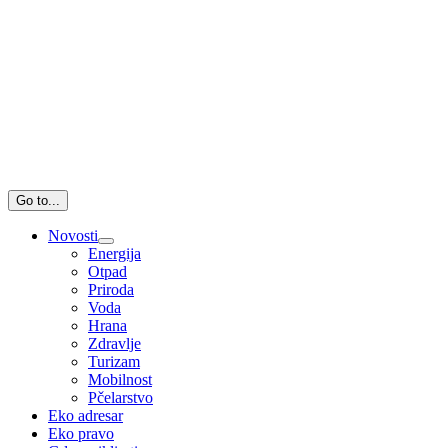
Go to...
Novosti
Energija
Otpad
Priroda
Voda
Hrana
Zdravlje
Turizam
Mobilnost
Pčelarstvo
Eko adresar
Eko pravo