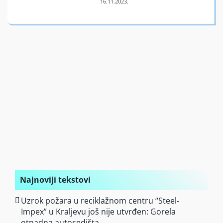
Finansiran
O nama
Najnoviji tekstovi
Uzrok požara u reciklažnom centru “Steel-
Impex” u Kraljevu još nije utvrđen: Gorela
otpadna autosedišta