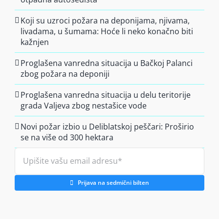
Koji su uzroci požara na deponijama, njivama,
livadama, u šumama: Hoće li neko konačno biti
kažnjen
Proglašena vanredna situacija u Bačkoj Palanci
zbog požara na deponiji
Proglašena vanredna situacija u delu teritorije
grada Valjeva zbog nestašice vode
Novi požar izbio u Deliblatskoj peščari: Proširio
se na više od 300 hektara
Prijava na sedmični bilten