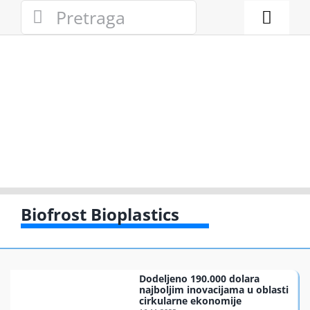
Skip
Search
to
for:
Toggl
content
Naviga
Novosti
Eko adresa
Eko pravo
Gde reciklir
Biofrost Bioplastics
Akcije
Dodeljeno 190.000 dolara
Zelena pri
najboljim inovacijama u oblasti
cirkularne ekonomije