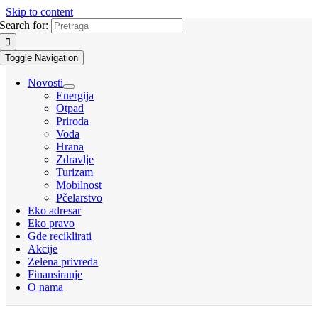
Skip to content
Search for:
Toggle Navigation
Novosti
Energija
Otpad
Priroda
Voda
Hrana
Zdravlje
Turizam
Mobilnost
Pčelarstvo
Eko adresar
Eko pravo
Gde reciklirati
Akcije
Zelena privreda
Finansiranje
O nama