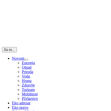
Go to...
Novosti
Energija
Otpad
Priroda
Voda
Hrana
Zdravlje
Turizam
Mobilnost
Pčelarstvo
Eko adresar
Eko pravo