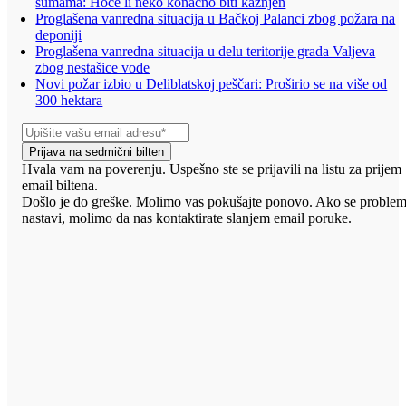
šumama: Hoće li neko konačno biti kažnjen
Proglašena vanredna situacija u Bačkoj Palanci zbog požara na
deponiji
Proglašena vanredna situacija u delu teritorije grada Valjeva
zbog nestašice vode
Novi požar izbio u Deliblatskoj peščari: Proširio se na više od
300 hektara
Prijava na sedmični bilten
Hvala vam na poverenju. Uspešno ste se prijavili na listu za prijem
email biltena.
Došlo je do greške. Molimo vas pokušajte ponovo. Ako se proble
nastavi, molimo da nas kontaktirate slanjem email poruke.