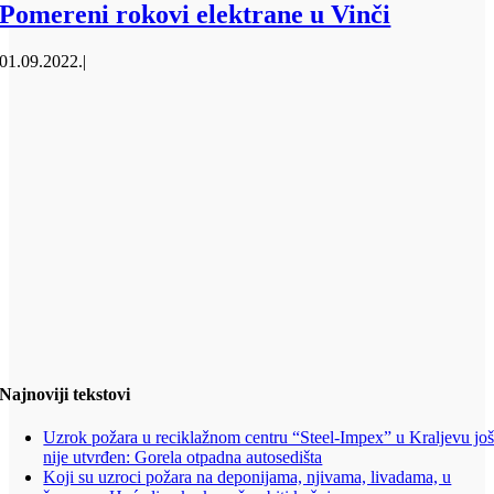
Pomereni rokovi elektrane u Vinči
01.09.2022.
|
Najnoviji tekstovi
Uzrok požara u reciklažnom centru “Steel-Impex” u Kraljevu jo
nije utvrđen: Gorela otpadna autosedišta
Koji su uzroci požara na deponijama, njivama, livadama, u