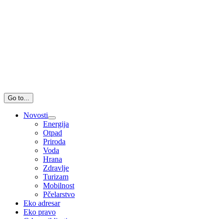
Go to...
Novosti
Energija
Otpad
Priroda
Voda
Hrana
Zdravlje
Turizam
Mobilnost
Pčelarstvo
Eko adresar
Eko pravo