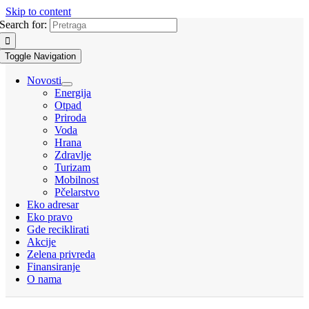
Skip to content
Search for:
Toggle Navigation
Novosti
Energija
Otpad
Priroda
Voda
Hrana
Zdravlje
Turizam
Mobilnost
Pčelarstvo
Eko adresar
Eko pravo
Gde reciklirati
Akcije
Zelena privreda
Finansiranje
O nama