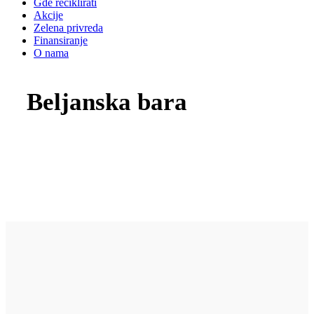
Gde reciklirati
Akcije
Zelena privreda
Finansiranje
O nama
Beljanska bara