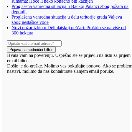
šumama: Hoće li neko konačno biti kažnjen
Proglašena vanredna situacija u Bačkoj Palanci zbog požara na
deponiji
Proglašena vanredna situacija u delu teritorije grada Valjeva
zbog nestašice vode
Novi požar izbio u Deliblatskoj peščari: Proširio se na više od
300 hektara
Prijava na sedmični bilten
Hvala vam na poverenju. Uspešno ste se prijavili na listu za prijem
email biltena.
Došlo je do greške. Molimo vas pokušajte ponovo. Ako se proble
nastavi, molimo da nas kontaktirate slanjem email poruke.