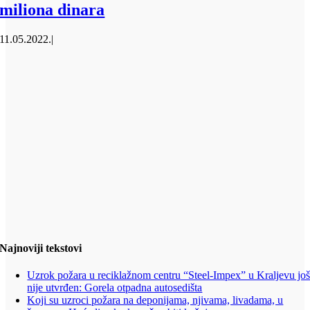
miliona dinara
11.05.2022.
|
Najnoviji tekstovi
Uzrok požara u reciklažnom centru “Steel-Impex” u Kraljevu jo
nije utvrđen: Gorela otpadna autosedišta
Koji su uzroci požara na deponijama, njivama, livadama, u