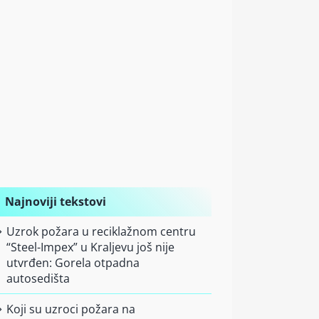
Najnoviji tekstovi
Uzrok požara u reciklažnom centru
“Steel-Impex” u Kraljevu još nije
utvrđen: Gorela otpadna
autosedišta
Koji su uzroci požara na