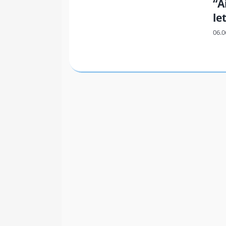
“A
le