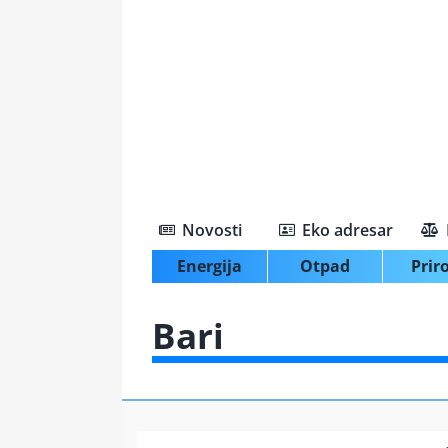
Skip
to
content
Novosti
Eko adresar
Energija
Otpad
Prir
Bari