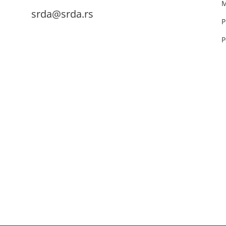
M
srda@srda.rs
P
P