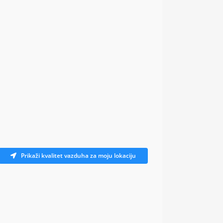
Prikaži kvalitet vazduha za moju lokaciju