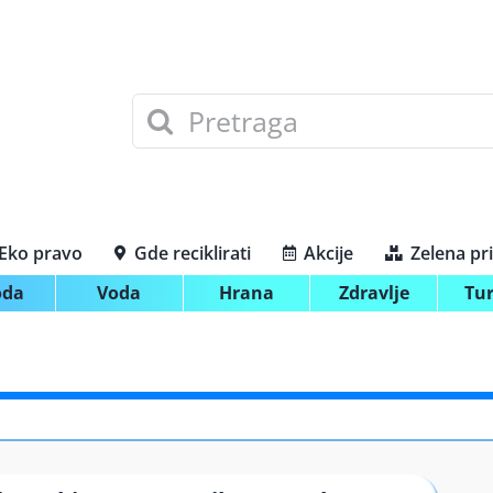
Search
for:
Eko pravo
Gde reciklirati
Akcije
Zelena pr
oda
Voda
Hrana
Zdravlje
Tu