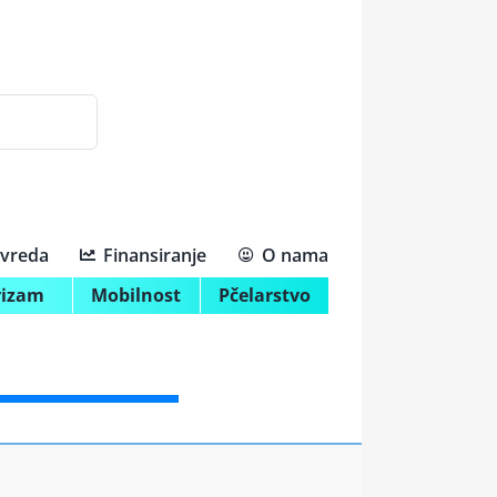
ivreda
Finansiranje
O nama
rizam
Mobilnost
Pčelarstvo