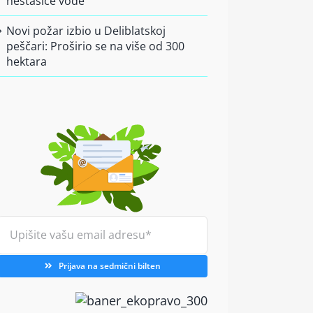
nestašice vode
Novi požar izbio u Deliblatskoj
peščari: Proširio se na više od 300
hektara
Prijava na sedmični bilten