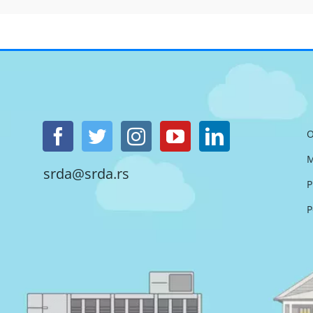
O
M
srda@srda.rs
P
P