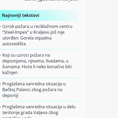
Najnoviji tekstovi
Uzrok požara u reciklažnom centru
“Steel-Impex” u Kraljevu još nije
utvrđen: Gorela otpadna
autosedišta
Koji su uzroci požara na
deponijama, njivama, livadama, u
šumama: Hoće li neko konačno biti
kažnjen
Proglašena vanredna situacija u
Bačkoj Palanci zbog požara na
deponiji
Proglašena vanredna situacija u delu
teritorije grada Valjeva zbog