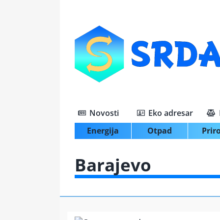
Skip
to
content
Novosti
Eko adresar
Energija
Otpad
Prir
Barajevo