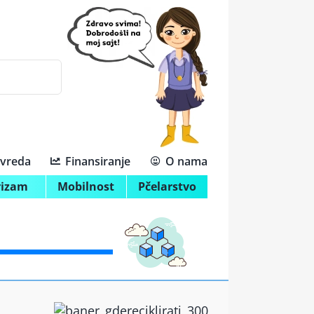
ivreda
Finansiranje
O nama
rizam
Mobilnost
Pčelarstvo