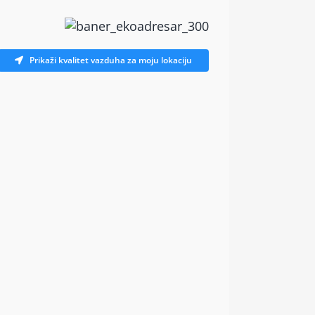
Prikaži kvalitet vazduha za moju lokaciju