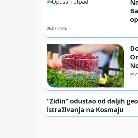
Na
Ba
op
Do
Or
N
“Ziđin” odustao od daljih ge
istraživanja na Kosmaju