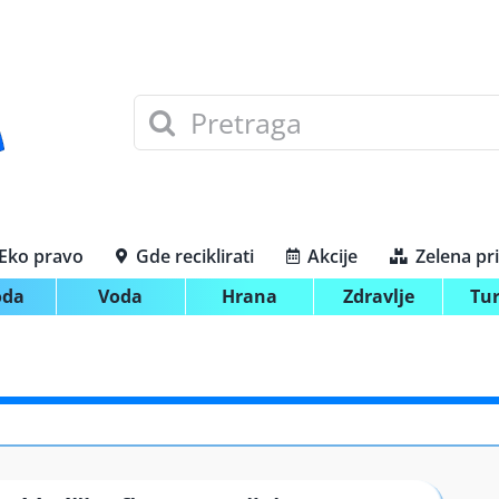
Search
for:
Eko pravo
Gde reciklirati
Akcije
Zelena pr
oda
Voda
Hrana
Zdravlje
Tu