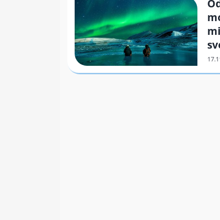
Od
mo
mi
sv