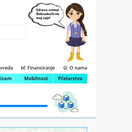
ivreda
Finansiranje
O nama
rizam
Mobilnost
Pčelarstvo