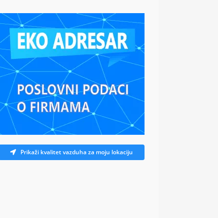
Prikaži kvalitet vazduha za moju lokaciju