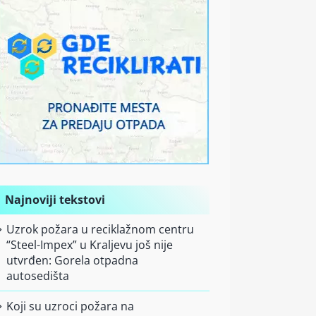
Najnoviji tekstovi
Uzrok požara u reciklažnom centru
“Steel-Impex” u Kraljevu još nije
utvrđen: Gorela otpadna
autosedišta
Koji su uzroci požara na