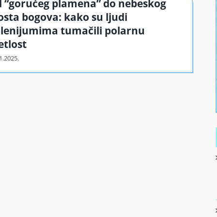
 “gorućeg plamena” do nebeskog
sta bogova: kako su ljudi
lenijumima tumačili polarnu
etlost