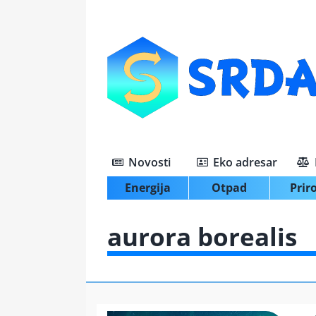
Skip
to
content
Novosti
Eko adresar
Energija
Otpad
Prir
aurora borealis