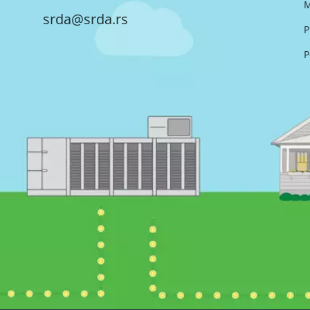
M
srda@srda.rs
P
P