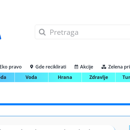
Search
for:
Eko pravo
Gde reciklirati
Akcije
Zelena pr
oda
Voda
Hrana
Zdravlje
Tu