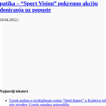
patika – “Sport Vision” pokrenuo akciju
doniranja uz popuste
20.04.2022.
|
Najnoviji tekstovi
Uzrok požara u reciklažnom centru “Steel-Impex” u Kraljevu jo
nije utvrđen: Gorela otpadna autosedišta