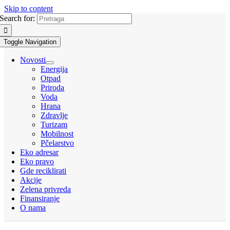
Skip to content
Search for:
Toggle Navigation
Novosti
Energija
Otpad
Priroda
Voda
Hrana
Zdravlje
Turizam
Mobilnost
Pčelarstvo
Eko adresar
Eko pravo
Gde reciklirati
Akcije
Zelena privreda
Finansiranje
O nama