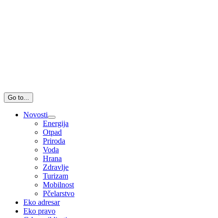
Go to...
Novosti
Energija
Otpad
Priroda
Voda
Hrana
Zdravlje
Turizam
Mobilnost
Pčelarstvo
Eko adresar
Eko pravo