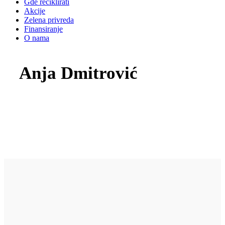
Gde reciklirati
Akcije
Zelena privreda
Finansiranje
O nama
Anja Dmitrović