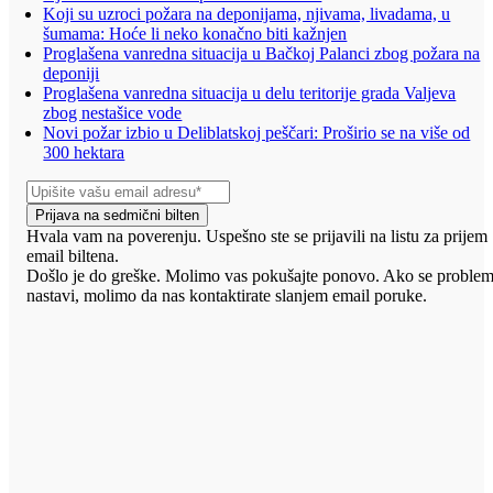
Koji su uzroci požara na deponijama, njivama, livadama, u
šumama: Hoće li neko konačno biti kažnjen
Proglašena vanredna situacija u Bačkoj Palanci zbog požara na
deponiji
Proglašena vanredna situacija u delu teritorije grada Valjeva
zbog nestašice vode
Novi požar izbio u Deliblatskoj peščari: Proširio se na više od
300 hektara
Prijava na sedmični bilten
Hvala vam na poverenju. Uspešno ste se prijavili na listu za prijem
email biltena.
Došlo je do greške. Molimo vas pokušajte ponovo. Ako se proble
nastavi, molimo da nas kontaktirate slanjem email poruke.