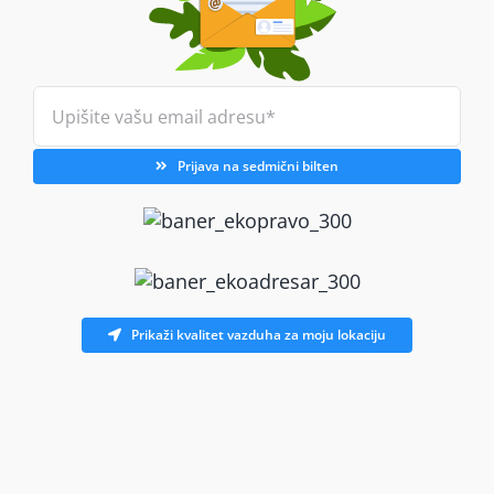
Prijava na sedmični bilten
Prikaži kvalitet vazduha za moju lokaciju