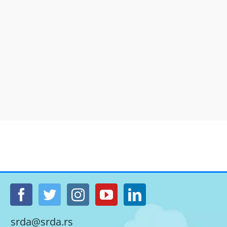
srda@srda.rs