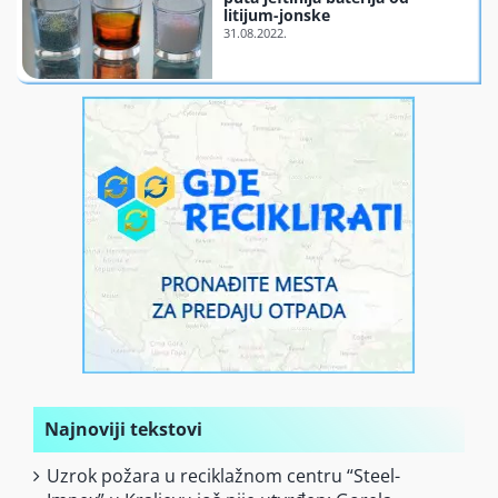
litijum-jonske
Finansiranje
O nama
Najnoviji tekstovi
Uzrok požara u reciklažnom centru “Steel-