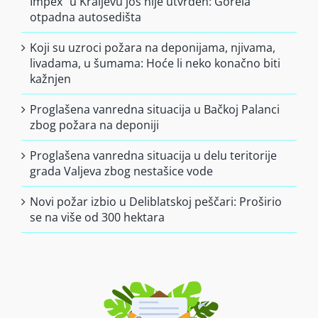
Impex” u Kraljevu još nije utvrđen: Gorela
otpadna autosedišta
Koji su uzroci požara na deponijama, njivama,
livadama, u šumama: Hoće li neko konačno biti
kažnjen
Proglašena vanredna situacija u Bačkoj Palanci
zbog požara na deponiji
Proglašena vanredna situacija u delu teritorije
grada Valjeva zbog nestašice vode
Novi požar izbio u Deliblatskoj peščari: Proširio
se na više od 300 hektara