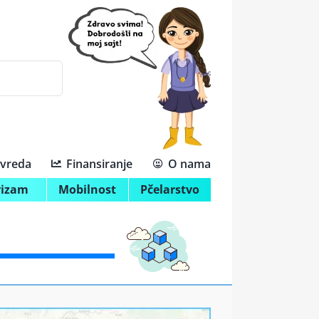
ivreda
Finansiranje
O nama
rizam
Mobilnost
Pčelarstvo