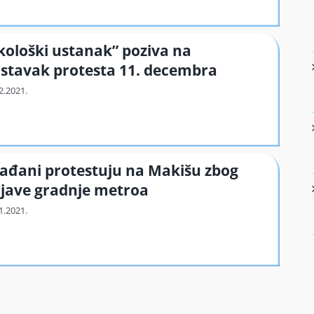
kološki ustanak” poziva na
stavak protesta 11. decembra
ađani protestuju na Makišu zbog
jave gradnje metroa