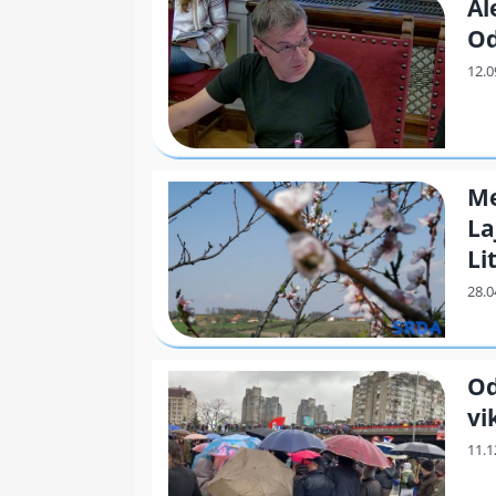
Al
Od
Me
La
Li
Od
vi