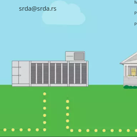
M
srda@srda.rs
P
P