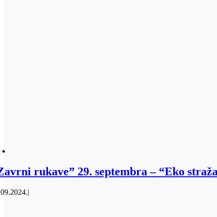
Zavrni rukave” 29. septembra – “Eko straža
.09.2024.
|