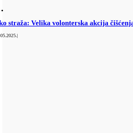
ko straža: Velika volonterska akcija čišćen
.05.2025.
|