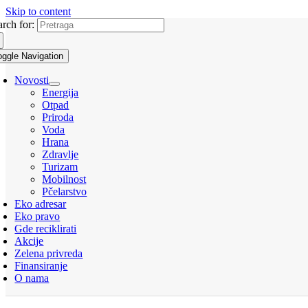
Skip to content
arch for:
oggle Navigation
Novosti
Energija
Otpad
Priroda
Voda
Hrana
Zdravlje
Turizam
Mobilnost
Pčelarstvo
Eko adresar
Eko pravo
Gde reciklirati
Akcije
Zelena privreda
Finansiranje
O nama