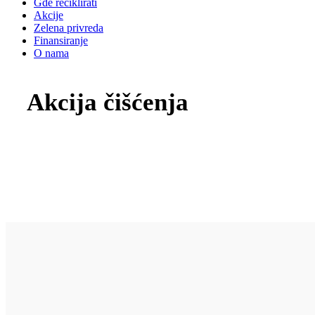
Gde reciklirati
Akcije
Zelena privreda
Finansiranje
O nama
Akcija čišćenja