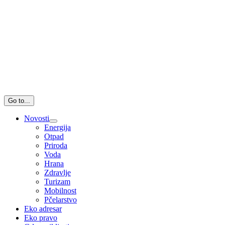
Go to...
Novosti
Energija
Otpad
Priroda
Voda
Hrana
Zdravlje
Turizam
Mobilnost
Pčelarstvo
Eko adresar
Eko pravo