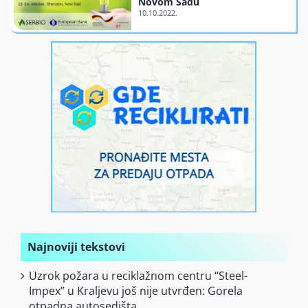
Novom Sadu
Finansiranje
O nama
Najnoviji tekstovi
Uzrok požara u reciklažnom centru “Steel-
Impex” u Kraljevu još nije utvrđen: Gorela
otpadna autosedišta