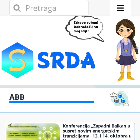
Skip
Search
to
for:
Toggl
content
Naviga
Novosti
Eko adresar
Eko pravo
Gde reciklirati
ABB
Akcije
Konferencija „Zapadni Balkan u
Zelena privreda
susret novim energetskim
tranzicijama“ 13. i 14. oktobra u