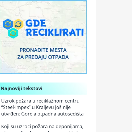
Najnoviji tekstovi
Uzrok požara u reciklažnom centru
“Steel-Impex” u Kraljevu još nije
utvrđen: Gorela otpadna autosedišta
Koji su uzroci požara na deponijama,