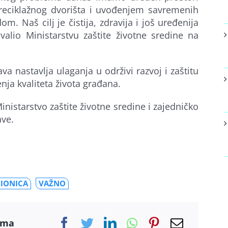
reciklažnog dvorišta i uvođenjem savremenih
m. Naš cilj je čistija, zdravija i još uređenija
valio Ministarstvu zaštite životne sredine na
 nastavlja ulaganja u održivi razvoj i zaštitu
nja kvaliteta života građana.
inistarstvo zaštite životne sredine i zajedničko
ave.
MIONICA
VAŽNO
ama