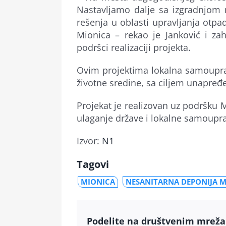
Nastavljamo dalje sa izgradnjom 
rešenja u oblasti upravljanja otpado
Mionica – rekao je Janković i zah
podršci realizaciji projekta.
Ovim projektima lokalna samouprava
životne sredine, sa ciljem unapređe
Projekat je realizovan uz podršku M
ulaganje države i lokalne samoupr
Izvor:
N1
Tagovi
MIONICA
NESANITARNA DEPONIJA 
Podelite na društvenim mrež