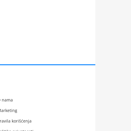
 nama
arketing
ravila korišćenja