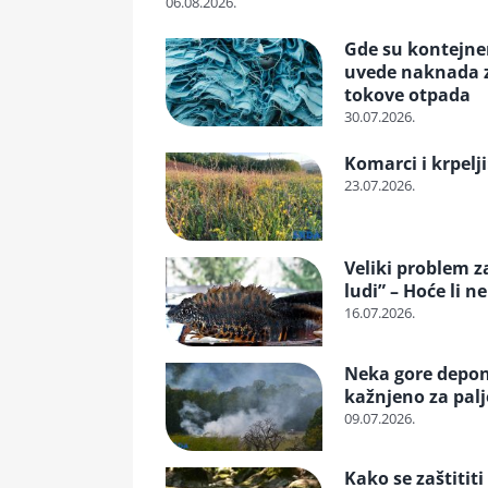
06.08.2026.
Gde su kontejneri
uvede naknada za
tokove otpada
30.07.2026.
Komarci i krpelji
23.07.2026.
Veliki problem z
ludi” – Hoće li n
16.07.2026.
Neka gore deponij
kažnjeno za pal
09.07.2026.
Kako se zaštititi