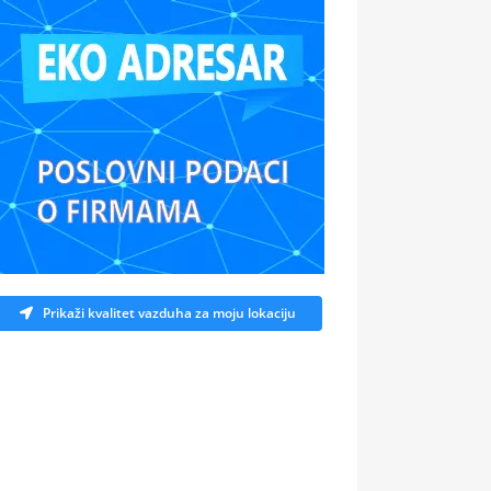
Prikaži kvalitet vazduha za moju lokaciju