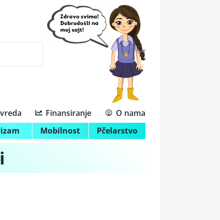
ivreda
Finansiranje
O nama
rizam
Mobilnost
Pčelarstvo
i