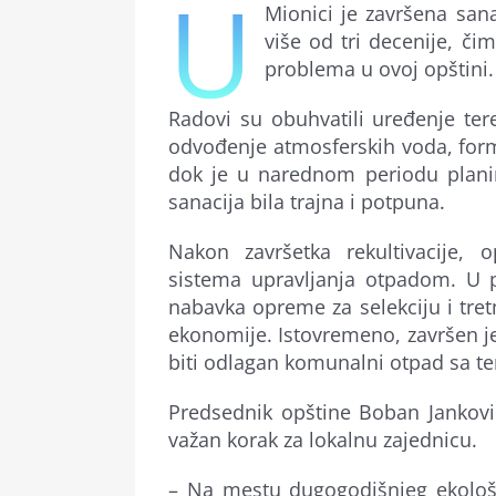
U
Mionici je završena sana
više od tri decenije, či
problema u ovoj opštini.
Radovi su obuhvatili uređenje tere
odvođenje atmosferskih voda, formi
dok je u narednom periodu plani
sanacija bila trajna i potpuna.
Nakon završetka rekultivacije, 
sistema upravljanja otpadom. U pl
nabavka opreme za selekciju i tre
ekonomije. Istovremeno, završen je
biti odlagan komunalni otpad sa ter
Predsednik opštine Boban Janković
važan korak za lokalnu zajednicu.
– Na mestu dugogodišnjeg ekolo