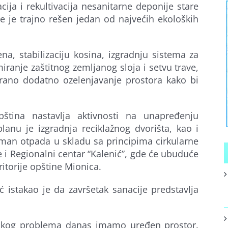
cija i rekultivacija nesanitarne deponije stare
me je trajno rešen jedan od najvećih ekoloških
na, stabilizaciju kosina, izgradnju sistema za
ranje zaštitnog zemljanog sloja i setvu trave,
rano dodatno ozelenjavanje prostora kako bi
opština nastavlja aktivnosti na unapređenju
anu je izgradnja reciklažnog dvorišta, kao i
tman otpada u skladu sa principima cirkularne
 i Regionalni centar “Kalenić”, gde će ubuduće
itorije opštine Mionica.
 istakao je da završetak sanacije predstavlja
škog problema danas imamo uređen prostor.