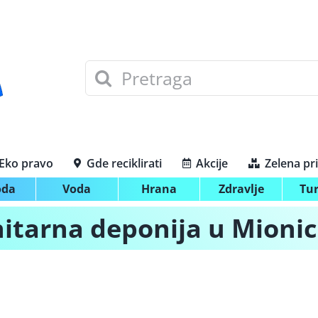
Search
for:
Eko pravo
Gde reciklirati
Akcije
Zelena pr
oda
Voda
Hrana
Zdravlje
Tu
itarna deponija u Mionic