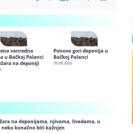
šena vanredna
Ponovo gori deponija u
ja u Bačkoj Palanci
Bačkoj Palanci
žara na deponiji
05.08.2026.
6.
ožara na deponijama, njivama, livadama, u
 neko konačno biti kažnjen