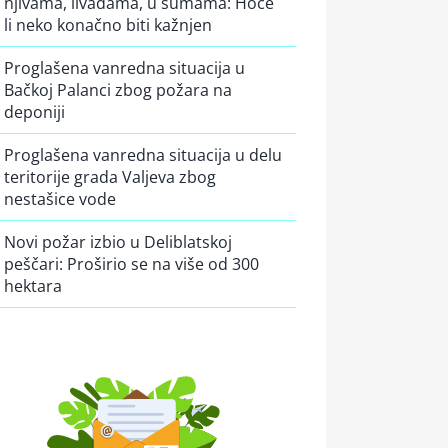
njivama, livadama, u šumama: Hoće
li neko konačno biti kažnjen
Proglašena vanredna situacija u
Bačkoj Palanci zbog požara na
deponiji
Proglašena vanredna situacija u delu
teritorije grada Valjeva zbog
nestašice vode
Novi požar izbio u Deliblatskoj
peščari: Proširio se na više od 300
hektara