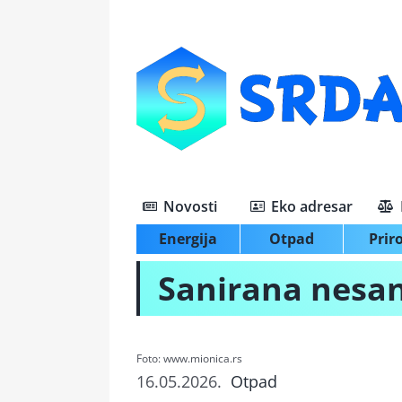
Skip
to
content
Novosti
Eko adresar
Energija
Otpad
Prir
Sanirana nesan
Foto: www.mionica.rs
16.05.2026.
Otpad