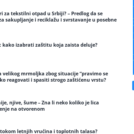
 za tekstilni otpad u Srbiji? – Predlog da se
 sakupljanje i reciklažu i svrstavanje u posebne
: kako izabrati zaštitu koja zaista deluje?
a velikog mrmoljka zbog situacije “pravimo se
eko reagovati i spasiti strogo zaštićenu vrstu?
e, njive, šume – Zna li neko koliko je lica
jenje na otvorenom
 tokom letnjih vrućina i toplotnih talasa?