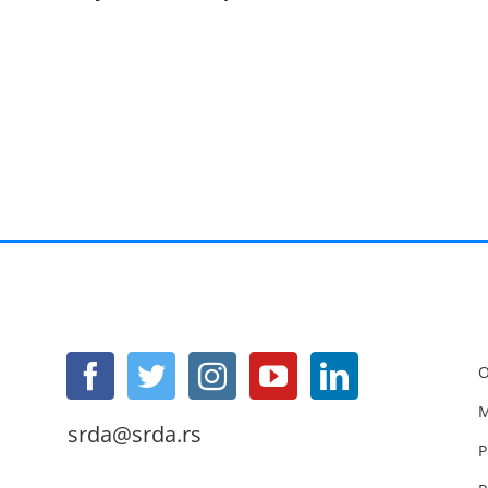
O
M
srda@srda.rs
P