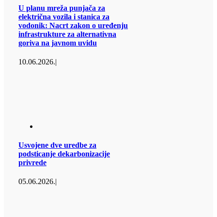
U planu mreža punjača za
električna vozila i stanica za
vodonik: Nacrt zakon o uređenju
infrastrukture za alternativna
goriva na javnom uvidu
10.06.2026.
|
Usvojene dve uredbe za
podsticanje dekarbonizacije
privrede
05.06.2026.
|