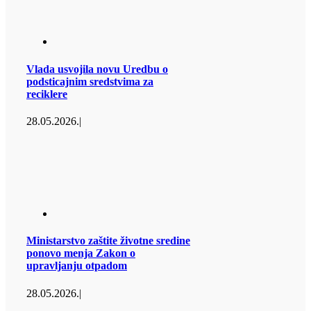
Vlada usvojila novu Uredbu o
podsticajnim sredstvima za
reciklere
28.05.2026.
|
Ministarstvo zaštite životne sredine
ponovo menja Zakon o
upravljanju otpadom
28.05.2026.
|