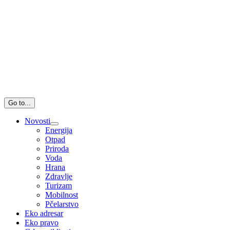
Go to...
Novosti
Energija
Otpad
Priroda
Voda
Hrana
Zdravlje
Turizam
Mobilnost
Pčelarstvo
Eko adresar
Eko pravo