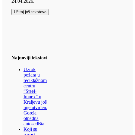
24.04.2026.
|
Učitaj još tekstova
Najnoviji tekstovi
Uzrok
požara u
reciklažnom
centru
“Steel-
Impex” u
Kraljevu još
nije utvrđen:
Gorela
otpadna
autosedišta
Koji su
uzroci