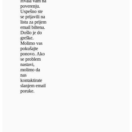
Hvala vam na
poverenju.
Uspešno ste
se prijavili na
listu za prijem
email biltena.
Došlo je do
greške.
Molimo vas
pokušajte
ponovo. Ako
se problem
nastavi,
molimo da
nas
kontaktirate
slanjem email
poruke.