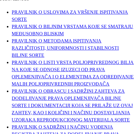
PRAVILNIK O USLOVIMA ZA VRŠENJE ISPITIVANJA
SORTE
PRAVILNIK O BILJNIM VRSTAMA KOJE SE SMATRAJU
MEĐUSOBNO BLISKIM
PRAVILNIK O METODAMA ISPITIVANJA
RAZLIČITOSTI, UNIFORMNOSTI I STABILNOSTI
BILJNE SORTE
PRAVILNIK O LISTI VRSTA POLJOPRIVREDNOG BILJA
NA KOJE SE ODNOSE IZUZECI OD PRAVA
OPLEMENJIVAČA I O ELEMENTIMA ZA ODREĐIVANJE
MALIH POLJOPRIVREDNIH PROIZVOĐAČA
PRAVILNIK O OBRASCU I SADRŽINI ZAHTEVA ZA
DODELJIVANJE PRAVA OPLEMENJIVAČA BILJNE
SORTE I DOKUMENTACIJI KOJA SE PRILAŽE UZ OVAJ
ZAHTEV, KAO I KOLIČINI I NAČINU DOSTAVLJANJA
UZORAKA REPRODUKCIONOG MATERIJALA SORTE
PRAVILNIK O SADRŽINI I NAČINU VOĐENJA