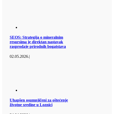
SEOS: Strategija o mineralnim
resursima je direktan nastavak
rasprodaje prirodnih bogatstava
02.05.2026.
|
Uhapšen osumnjičeni za oštećenje
životne sredine u Loznici