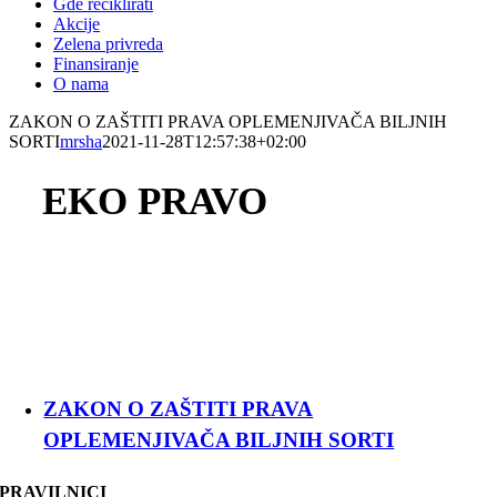
Gde reciklirati
Akcije
Zelena privreda
Finansiranje
O nama
ZAKON O ZAŠTITI PRAVA OPLEMENJIVAČA BILJNIH
SORTI
mrsha
2021-11-28T12:57:38+02:00
EKO PRAVO
ZAKON O ZAŠTITI PRAVA
OPLEMENJIVAČA BILJNIH SORTI
PRAVILNICI