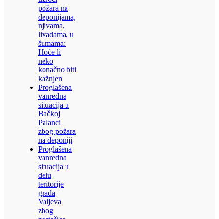
požara na
deponijama,
njivama,
livadama, u
šumama:
Hoće li
neko
konačno biti
kažnjen
Proglašena
vanredna
situacija u
Bačkoj
Palanci
zbog požara
na deponiji
Proglašena
vanredna
situacija u
delu
teritorije
grada
Valjeva
zbog