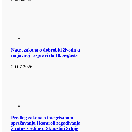
Nacrt zakona o dobrobiti životinja
na javnoj raspravi do 10. avgusta
20.07.2026.
|
Predlog zakona o integrisanom
sprečavanju i kontroli zagađivanja
životne sredine u Skupštini Srbije