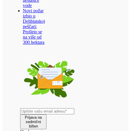
nestašice
vode
Novi požar
izbio u
Deliblatskoj
peščari:
Proširio se
na više od
300 hektara
Prijava na
sedmični
bilten