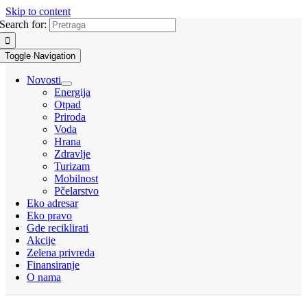
Skip to content
Search for:
Toggle Navigation
Novosti
Energija
Otpad
Priroda
Voda
Hrana
Zdravlje
Turizam
Mobilnost
Pčelarstvo
Eko adresar
Eko pravo
Gde reciklirati
Akcije
Zelena privreda
Finansiranje
O nama