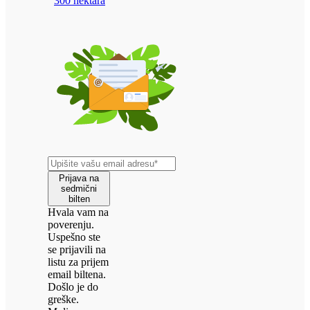
300 hektara
Prijava na
sedmični
bilten
Hvala vam na
poverenju.
Uspešno ste
se prijavili na
listu za prijem
email biltena.
Došlo je do
greške.