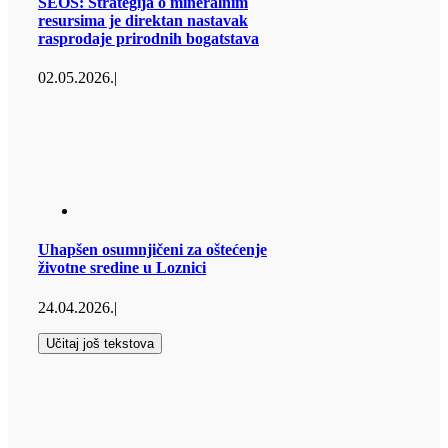
SEOS: Strategija o mineralnim
resursima je direktan nastavak
rasprodaje prirodnih bogatstava
02.05.2026.
|
Uhapšen osumnjičeni za oštećenje
životne sredine u Loznici
24.04.2026.
|
Učitaj još tekstova