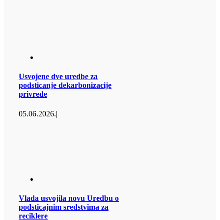
Usvojene dve uredbe za
podsticanje dekarbonizacije
privrede
05.06.2026.
|
Vlada usvojila novu Uredbu o
podsticajnim sredstvima za
reciklere