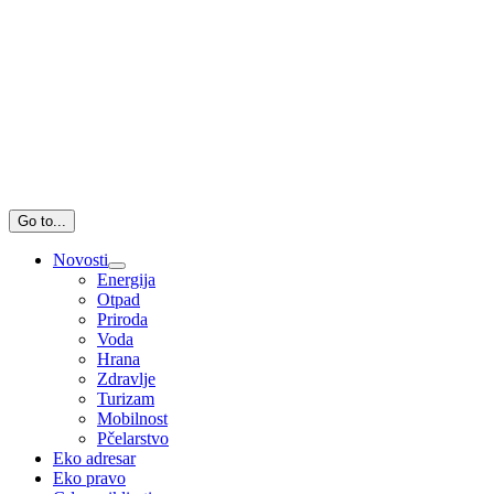
Go to...
Novosti
Energija
Otpad
Priroda
Voda
Hrana
Zdravlje
Turizam
Mobilnost
Pčelarstvo
Eko adresar
Eko pravo