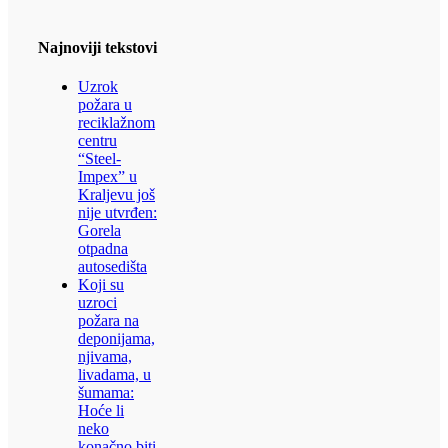
Najnoviji tekstovi
Uzrok
požara u
reciklažnom
centru
“Steel-
Impex” u
Kraljevu još
nije utvrđen:
Gorela
otpadna
autosedišta
Koji su
uzroci
požara na
deponijama,
njivama,
livadama, u
šumama:
Hoće li
neko
konačno biti