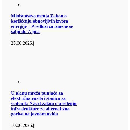
Ministarstvo menja Zakon o
korišćenju obnovljivih izvora
energije – Predlozi za izmene se
šalju do 7. jula
25.06.2026.
|
U planu mreža punjača za
električna vozila i stanica za
vodonik: Nacrt zakon o uređenju
infrastrukture za alternativna
goriva na javnom uvidu
10.06.2026.
|