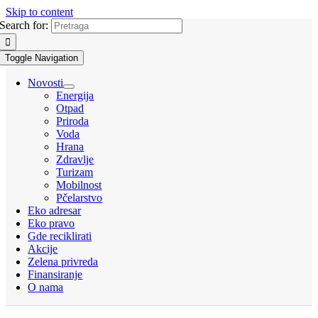
Skip to content
Search for:
Toggle Navigation
Novosti
Energija
Otpad
Priroda
Voda
Hrana
Zdravlje
Turizam
Mobilnost
Pčelarstvo
Eko adresar
Eko pravo
Gde reciklirati
Akcije
Zelena privreda
Finansiranje
O nama