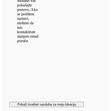
Molimo vas
pokušajte
ponovo. Ako
se problem
nastavi,
molimo da
nas
kontaktirate
slanjem email
poruke.
Prikaži kvalitet vazduha za moju lokaciju