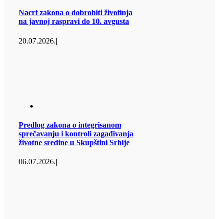
Nacrt zakona o dobrobiti životinja
na javnoj raspravi do 10. avgusta
20.07.2026.
|
Predlog zakona o integrisanom
sprečavanju i kontroli zagađivanja
životne sredine u Skupštini Srbije
06.07.2026.
|