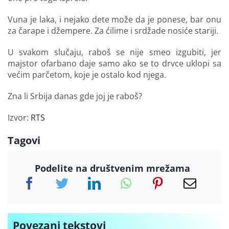
Vuna je laka, i nejako dete može da je ponese, bar onu
za čarape i džempere. Za ćilime i srdžade nosiće stariji.
U svakom slučaju, raboš se nije smeo izgubiti, jer
majstor ofarbano daje samo ako se to drvce uklopi sa
većim parčetom, koje je ostalo kod njega.
Zna li Srbija danas gde joj je raboš?
Izvor:
RTS
Tagovi
Podelite na društvenim mrežama
Povezani tekstovi