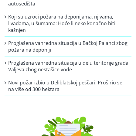
autosedišta
Koji su uzroci požara na deponijama, njivama,
livadama, u šumama: Hoće li neko konačno biti
kažnjen
Proglašena vanredna situacija u Bačkoj Palanci zbog
požara na deponiji
Proglašena vanredna situacija u delu teritorije grada
Valjeva zbog nestašice vode
Novi požar izbio u Deliblatskoj peščari: Proširio se
na više od 300 hektara