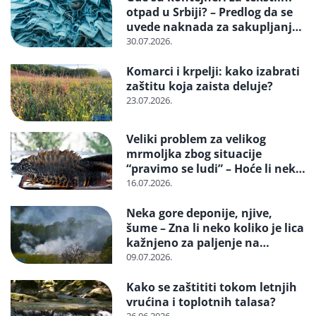
otpad u Srbiji? – Predlog da se
uvede naknada za sakupljanje i
reciklažu i svrstavanje u
30.07.2026.
posebne tokove otpada
Komarci i krpelji: kako izabrati
zaštitu koja zaista deluje?
23.07.2026.
Veliki problem za velikog
mrmoljka zbog situacije
“pravimo se ludi” – Hoće li neko
reagovati i spasiti strogo
16.07.2026.
zaštićenu vrstu?
Neka gore deponije, njive,
šume – Zna li neko koliko je lica
kažnjeno za paljenje na
otvorenom
09.07.2026.
Kako se zaštititi tokom letnjih
vrućina i toplotnih talasa?