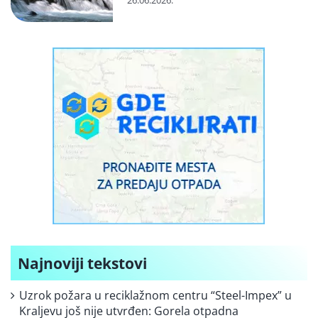
26.06.2026.
Najnoviji tekstovi
Uzrok požara u reciklažnom centru “Steel-Impex” u
Kraljevu još nije utvrđen: Gorela otpadna