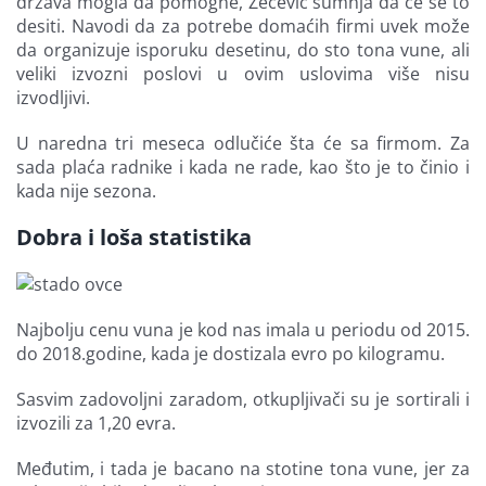
država mogla da pomogne, Zečević sumnja da će se to
desiti. Navodi da za potrebe domaćih firmi uvek može
da organizuje isporuku desetinu, do sto tona vune, ali
veliki izvozni poslovi u ovim uslovima više nisu
izvodljivi.
U naredna tri meseca odlučiće šta će sa firmom. Za
sada plaća radnike i kada ne rade, kao što je to činio i
kada nije sezona.
Dobra i loša statistika
Najbolju cenu vuna je kod nas imala u periodu od 2015.
do 2018.godine, kada je dostizala evro po kilogramu.
Sasvim zadovoljni zaradom, otkupljivači su je sortirali i
izvozili za 1,20 evra.
Međutim, i tada je bacano na stotine tona vune, jer za