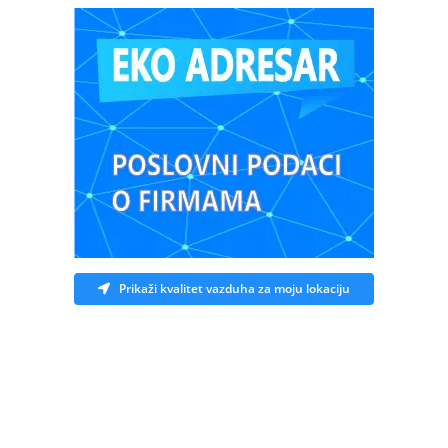
Prikaži kvalitet vazduha za moju lokaciju