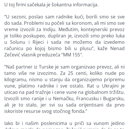
U toj firmi sačekala je šokantna informacija.
“U sezoni, poslao sam radnike kući, borili smo se sve
do sada. Problemi su počeli sa koronom, ali mi smo sve
vreme izvozili za Indiju. Međutim, kontejnerski prevoz
je toliko poskupeo, dupliran je, izvozili smo preko luka
u Solunu i Rijeci i sada ne možemo da izvedemo
računicu po kojoj bismo bili u plusu”, kaže Nenad
Zečević vlasnik preduzeća “MM 155″.
”Naš partner iz Turske je sam organizvao prevoz, ali ni
tamo više ne izvozimo. Za 25 centi, koliko nude po
kilogramu, nismo u stanju da organizujemo pripremu
vune, platimo radnike i sve ostalo. Rat u Ukrajini je
uticao na pad tražnje i cene vune na globalnom tržištu.
Izvozili smo ranije i u Nemačku, Francusku i Bugarsku,
ali je to stalo, jer svi su sada orijentisani da prvo
iskoriste resurse svog stočnog fonda.”
Iako bi i našim poslenicima u priči sa vunom jedino