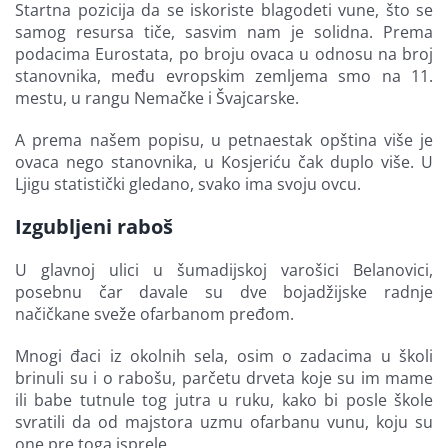
Startna pozicija da se iskoriste blagodeti vune, što se
samog resursa tiče, sasvim nam je solidna. Prema
podacima Eurostata, po broju ovaca u odnosu na broj
stanovnika, među evropskim zemljema smo na 11.
mestu, u rangu Nemačke i Švajcarske.
A prema našem popisu, u petnaestak opština više je
ovaca nego stanovnika, u Kosjeriću čak duplo više. U
Ljigu statistički gledano, svako ima svoju ovcu.
Izgubljeni raboš
U glavnoj ulici u šumadijskoj varošici Belanovici,
posebnu čar davale su dve bojadžijske radnje
načičkane sveže ofarbanom pređom.
Mnogi đaci iz okolnih sela, osim o zadacima u školi
brinuli su i o rabošu, parčetu drveta koje su im mame
ili babe tutnule tog jutra u ruku, kako bi posle škole
svratili da od majstora uzmu ofarbanu vunu, koju su
one pre toga isprele.