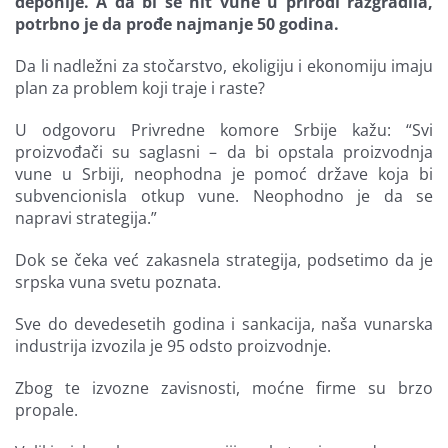
deponije. A da bi se nit vune u prirodi razgradila,
potrbno je da prođe najmanje 50 godina.
Da li nadležni za stočarstvo, ekoligiju i ekonomiju imaju
plan za problem koji traje i raste?
U odgovoru Privredne komore Srbije kažu: “Svi
proizvođači su saglasni – da bi opstala proizvodnja
vune u Srbiji, neophodna je pomoć države koja bi
subvencionisla otkup vune. Neophodno je da se
napravi strategija.”
Dok se čeka već zakasnela strategija, podsetimo da je
srpska vuna svetu poznata.
Sve do devedesetih godina i sankacija, naša vunarska
industrija izvozila je 95 odsto proizvodnje.
Zbog te izvozne zavisnosti, moćne firme su brzo
propale.