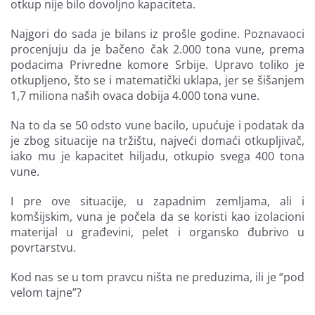
otkup nije bilo dovoljno kapaciteta.
Najgori do sada je bilans iz prošle godine. Poznavaoci
procenjuju da je bačeno čak 2.000 tona vune, prema
podacima Privredne komore Srbije. Upravo toliko je
otkupljeno, što se i matematički uklapa, jer se šišanjem
1,7 miliona naših ovaca dobija 4.000 tona vune.
Na to da se 50 odsto vune bacilo, upućuje i podatak da
je zbog situacije na tržištu, najveći domaći otkupljivač,
iako mu je kapacitet hiljadu, otkupio svega 400 tona
vune.
I pre ove situacije, u zapadnim zemljama, ali i
komšijskim, vuna je počela da se koristi kao izolacioni
materijal u građevini, pelet i organsko đubrivo u
povrtarstvu.
Kod nas se u tom pravcu ništa ne preduzima, ili je “pod
velom tajne”?