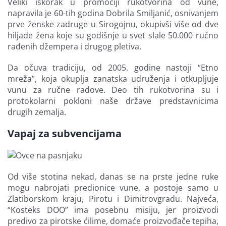
Veliki iskorak u promociji rukotvorina od vune,
napravila je 60-tih godina Dobrila Smiljanić, osnivanjem
prve ženske zadruge u Sirogojnu, okupivši više od dve
hiljade žena koje su godišnje u svet slale 50.000 ručno
rađenih džempera i drugog pletiva.
Da očuva tradiciju, od 2005. godine nastoji “Etno
mreža”, koja okuplja zanatska udruženja i otkupljuje
vunu za ručne radove. Deo tih rukotvorina su i
protokolarni pokloni naše države predstavnicima
drugih zemalja.
Vapaj za subvencijama
Od više stotina nekad, danas se na prste jedne ruke
mogu nabrojati predionice vune, a postoje samo u
Zlatiborskom kraju, Pirotu i Dimitrovgradu. Najveća,
“Kosteks DOO” ima posebnu misiju, jer proizvodi
predivo za pirotske ćilime, domaće proizvođače tepiha,