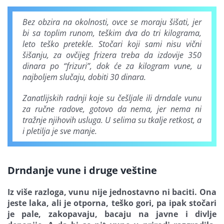
Bez obzira na okolnosti, ovce se moraju šišati, jer
bi sa toplim runom, teškim dva do tri kilograma,
leto teško pretekle. Stočari koji sami nisu vični
šišanju, za ovčijeg frizera treba da izdovije 350
dinara po “frizuri”, dok će za kilogram vune, u
najboljem slučaju, dobiti 30 dinara.
Zanatlijskih radnji koje su češljale ili drndale vunu
za ručne radove, gotovo da nema, jer nema ni
tražnje njihovih usluga. U selima su tkalje retkost, a
i pletilja je sve manje.
Drndanje vune i druge veštine
Iz više razloga, vunu nije jednostavno ni baciti. Ona
jeste laka, ali je otporna, teško gori, pa ipak stočari
je pale, zakopavaju, bacaju na javne i divlje