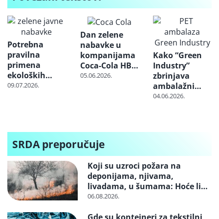
Dan zelene
Potrebna
nabavke u
pravilna
kompanijama
Kako “Green
primena
Coca-Cola HBC
Industry”
ekoloških
Srbija i Bambi:
zbrinjava
05.06.2026.
kriterijuma –
Partnerstvo sa
09.07.2026.
ambalažni
Šta pokazuje
dobavljačima
otpad za firme
04.06.2026.
novi izveštaj o
za održivije
širom Srbije:
zelenim
lance
pouzdana
javnim
vrednosti
logistika,
nabavkama u
uredna
SRDA preporučuje
lokalnim
dokumentacija,
samoupravama
reciklaža i
Koji su uzroci požara na
otpad na
deponijama, njivama,
pravom mestu
livadama, u šumama: Hoće li
neko konačno biti kažnjen
06.08.2026.
Gde su kontejneri za tekstilni