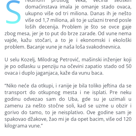
S
redinom prošlog veka, većina seoskih
domaćinstava imala je omanje stado ovaca,
Finansiranje
ukupno više od tri miliona. Danas ih je nešto
više od 1,7 miliona, ali to je uzlazni trend posle
loših decenija. Problem je što se ovce gaje
O nama
zbog mesa, jer je to put do brze zarade. Od vune nema
vajde, kažu stočari, a to je i ekonomski i ekološki
problem. Bacanje vune je naša loša svakodnevnica.
U selu Kozelj, Milodrag Petrović, mašinski inženjer koji
je po odlasku u penziju na očevini zapatio stado od 50
ovaca i duplo jaganjaca, kaže da vunu baca.
“Niko neće da otkupi, i ranije je bila toliko jeftina da se
transport do otkupnog mesta i ne isplati. Pre neku
godinu odvezao sam do Uba, gde su je uzimali u
zamenu za nešto stočne soli, kad se uzme u obzir i
gorivo do tamo, to je neisplativo. Ove godine sam je
spakovao džakove, žao mi je da opet bacim, više od 120
kilograma vune.”