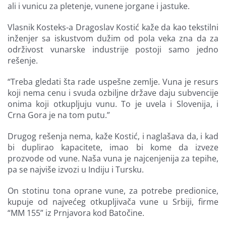
ali i vunicu za pletenje, vunene jorgane i jastuke.
Vlasnik Kosteks-a Dragoslav Kostić kaže da kao tekstilni
inženjer sa iskustvom dužim od pola veka zna da za
održivost vunarske industrije postoji samo jedno
rešenje.
“Treba gledati šta rade uspešne zemlje. Vuna je resurs
koji nema cenu i svuda ozbiljne države daju subvencije
onima koji otkupljuju vunu. To je uvela i Slovenija, i
Crna Gora je na tom putu.”
Drugog rešenja nema, kaže Kostić, i naglašava da, i kad
bi duplirao kapacitete, imao bi kome da izveze
prozvode od vune. Naša vuna je najcenjenija za tepihe,
pa se najviše izvozi u Indiju i Tursku.
On stotinu tona oprane vune, za potrebe predionice,
kupuje od najvećeg otkupljivača vune u Srbiji, firme
“MM 155” iz Prnjavora kod Batočine.