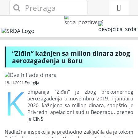
Skip
Search
to
for:
Toggl
content
Naviga
Novosti
Eko adresar
“Ziđin” kažnjen sa milion dinara zbog
aerozagađenja u Boru
Eko pravo
18.11.2021.
Energija
Gde reciklirati
K
ompanija “Ziđin” je zbog prekomernog
aerozagađenja u novembru 2019. i januaru
Akcije
2020, kažnjena sa milion dinara, saopštio je
Privredni apelacioni sud u Beogradu, preneo
je
CINS
.
Zelena privreda
Nadležna inspekcija je prethodno zaključila da je tokom