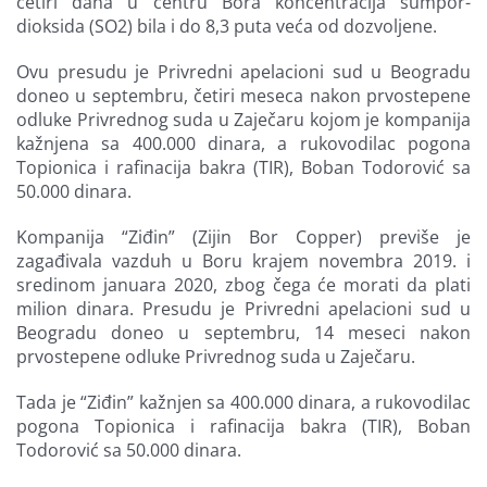
četiri dana u centru Bora koncentracija sumpor-
Finansiranje
dioksida (SO2) bila i do 8,3 puta veća od dozvoljene.
Ovu presudu je Privredni apelacioni sud u Beogradu
doneo u septembru, četiri meseca nakon prvostepene
O nama
odluke Privrednog suda u Zaječaru kojom je kompanija
kažnjena sa 400.000 dinara, a rukovodilac pogona
Topionica i rafinacija bakra (TIR), Boban Todorović sa
50.000 dinara.
Kompanija “Ziđin” (Zijin Bor Copper) previše je
zagađivala vazduh u Boru krajem novembra 2019. i
sredinom januara 2020, zbog čega će morati da plati
milion dinara. Presudu je Privredni apelacioni sud u
Beogradu doneo u septembru, 14 meseci nakon
prvostepene odluke Privrednog suda u Zaječaru.
Tada je “Ziđin” kažnjen sa 400.000 dinara, a rukovodilac
pogona Topionica i rafinacija bakra (TIR), Boban
Todorović sa 50.000 dinara.