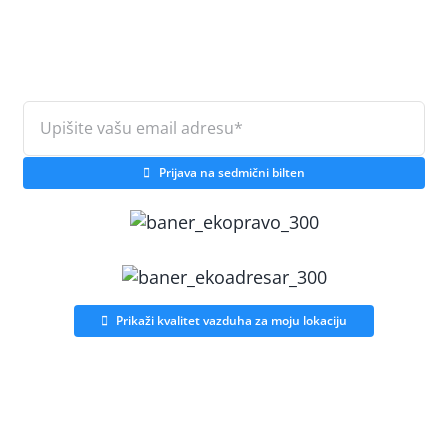
Prijava na sedmični bilten
Prikaži kvalitet vazduha za moju lokaciju