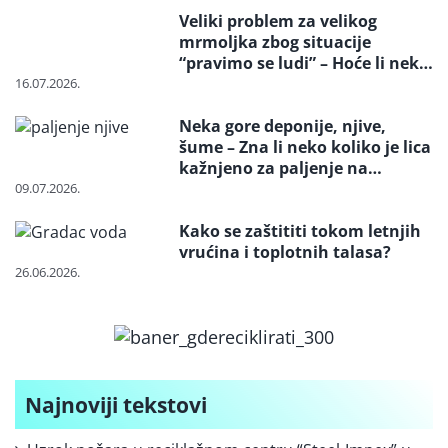
Veliki problem za velikog
mrmoljka zbog situacije
“pravimo se ludi” – Hoće li neko
reagovati i spasiti strogo
16.07.2026.
zaštićenu vrstu?
Neka gore deponije, njive,
šume – Zna li neko koliko je lica
kažnjeno za paljenje na
otvorenom
09.07.2026.
Kako se zaštititi tokom letnjih
vrućina i toplotnih talasa?
26.06.2026.
Najnoviji tekstovi