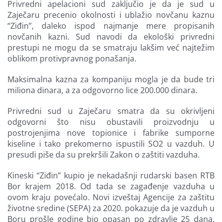
Privredni apelacioni sud zaključio je da je sud u
Zaječaru precenio okolnosti i ublažio novčanu kaznu
“Ziđin”, daleko ispod najmanje mere propisanih
novčanih kazni. Sud navodi da ekološki privredni
prestupi ne mogu da se smatraju lakšim već najtežim
oblikom protivpravnog ponašanja.
Maksimalna kazna za kompaniju mogla je da bude tri
miliona dinara, a za odgovorno lice 200.000 dinara.
Privredni sud u Zaječaru smatra da su okrivljeni
odgovorni što nisu obustavili proizvodnju u
postrojenjima nove topionice i fabrike sumporne
kiseline i tako prekomerno ispustili SO2 u vazduh. U
presudi piše da su prekršili Zakon o zaštiti vazduha.
Kineski “Ziđin” kupio je nekadašnji rudarski basen RTB
Bor krajem 2018. Od tada se zagađenje vazduha u
ovom kraju povećalo. Novi izveštaj Agencije za zaštitu
životne sredine (SEPA) za 2020. pokazuje da je vazduh u
Boru prošle godine bio opasan po zdravlje 25 dana,