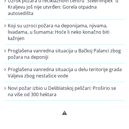
Uzrok požara u reciklažnom centru “Steel-Impex” u
Kraljevu još nije utvrđen: Gorela otpadna
autosedišta
Koji su uzroci požara na deponijama, njivama,
livadama, u šumama: Hoće li neko konačno biti
kažnjen
Proglašena vanredna situacija u Bačkoj Palanci zbog
požara na deponiji
Proglašena vanredna situacija u delu teritorije grada
Valjeva zbog nestašice vode
Novi požar izbio u Deliblatskoj peščari: Proširio se
na više od 300 hektara