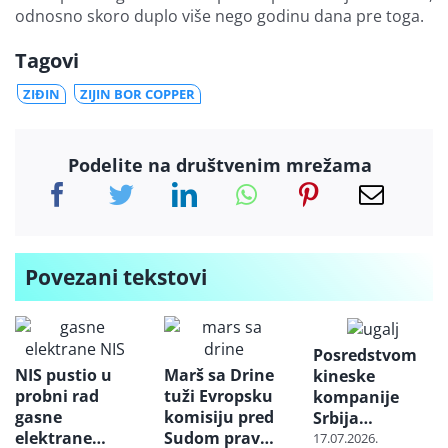
odnosno skoro duplo više nego godinu dana pre toga.
Tagovi
ZIĐIN
ZIJIN BOR COPPER
Podelite na društvenim mrežama
Povezani tekstovi
Posredstvom
NIS pustio u
Marš sa Drine
kineske
probni rad
tuži Evropsku
kompanije
gasne
komisiju pred
Srbija
elektrane
Sudom pravde
nabavlja
17.07.2026.