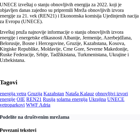
UNECE izveštaj o stanju obnovljivih energija za 2022. koji je
objavljen danas zajedno su pripremili Mreža obnovljivih izvora
energije za 21. vek (REN21) i Ekonomska komisija Ujedinjenih nacija
za Evropu (UNECE).
Izveštaj pruža najnovije informacije o stanju obnovljivih izvora
energije i energetske efikasnosti Albanije, Jermenije, Azerbejdžana,
Belorusije, Bosne i Hercegovine, Gruzije, Kazahstana, Kosova,
Kirgiske Republike, Moldavije, Crne Gore, Severne Makedonije,
Ruske Federacije, Srbije, Tadžikistana, Turkmenistana, Ukrajine i
Uzbekistana.
Tagovi
energija vetra
Gruzija
Kazahstan
Nataša Kalauz
obnovljivi izvori
energije
OIE
REN21
Rusija
solarna energija
Ukrajina
UNECE
vetroparkovi
WWF Adria
Podelite na društvenim mrežama
Povezani tekstovi