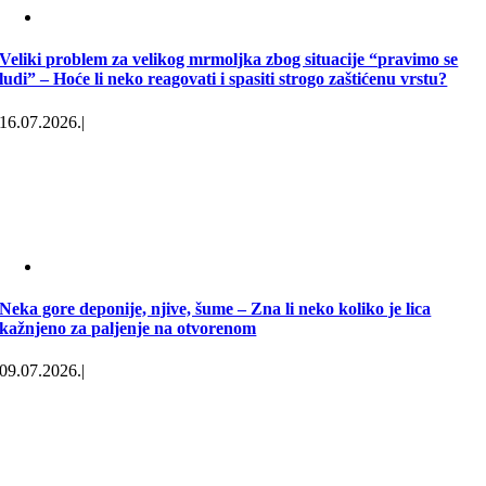
Veliki problem za velikog mrmoljka zbog situacije “pravimo se
ludi” – Hoće li neko reagovati i spasiti strogo zaštićenu vrstu?
16.07.2026.
|
Neka gore deponije, njive, šume – Zna li neko koliko je lica
kažnjeno za paljenje na otvorenom
09.07.2026.
|