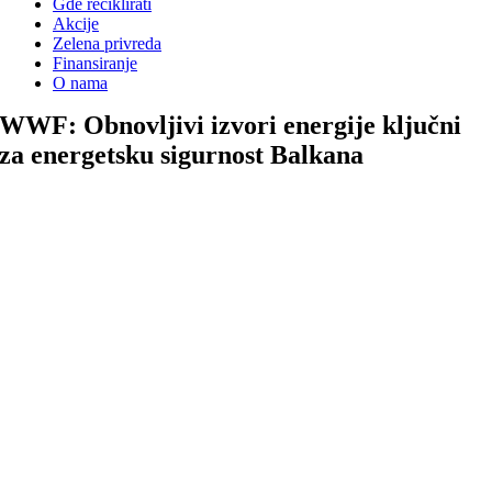
Gde reciklirati
Akcije
Zelena privreda
Finansiranje
O nama
WWF: Obnovljivi izvori energije ključni
za energetsku sigurnost Balkana