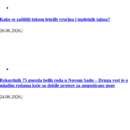
Kako se zaštititi tokom letnjih vrućina i toplotnih talasa?
26.06.2026.
|
Rekordnih 75 gnezda belih roda u Novom Sadu – Druga vest je o
mladim rodama koje su dobile proteze za amputirane noge
24.06.2026.
|