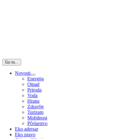
Go to...
Novosti
Energija
Otpad
Priroda
Voda
Hrana
Zdravlje
Turizam
Mobilnost
Pčelarstvo
Eko adresar
Eko pravo