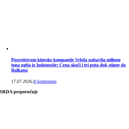
Posredstvom kineske kompanije Srbija nabavlja milione
tona uglja iz Indonezije: Cena skoči i tri puta dok stigne do
Balkana
17.07.2026.
|
0 komentara
SRDA preporučuje