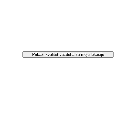
Prikaži kvalitet vazduha za moju lokaciju