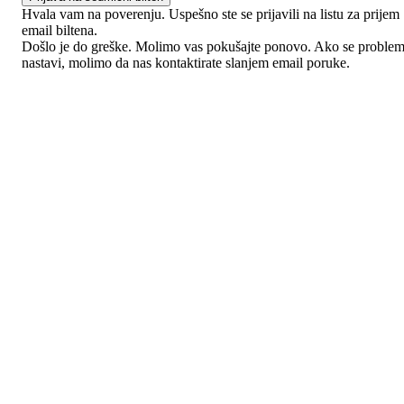
Hvala vam na poverenju. Uspešno ste se prijavili na listu za prijem
email biltena.
Došlo je do greške. Molimo vas pokušajte ponovo. Ako se proble
nastavi, molimo da nas kontaktirate slanjem email poruke.