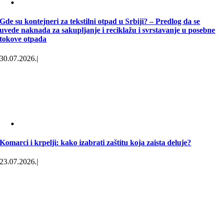
Gde su kontejneri za tekstilni otpad u Srbiji? – Predlog da se
uvede naknada za sakupljanje i reciklažu i svrstavanje u posebne
tokove otpada
30.07.2026.
|
Komarci i krpelji: kako izabrati zaštitu koja zaista deluje?
23.07.2026.
|