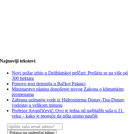
Najnoviji tekstovi
Novi požar izbio u Deliblatskoj peščari: Proširio se na više od
300 hektara
Ponovo gori deponija u Bačkoj Palanci
Ministarstvo planira donošenje novog Zakona o klimatskim
promenama
Zabrana uzimanja vode iz Hidrosistema Dunav-Tisa-Dunav,
vodostaj u velikom minusu
Profesor Jovančićević: Ovo je jedna od najblažih suša u 21.
veku – kako je moguće da ništa nismo naučili
Prijava na sedmični bilten