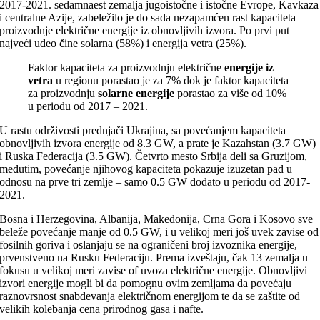
2017-2021. sedamnaest zemalja jugoistočne i istočne Evrope, Kavkaza
i centralne Azije, zabeležilo je do sada nezapamćen rast kapaciteta
proizvodnje električne energije iz obnovljivih izvora. Po prvi put
najveći udeo čine solarna (58%) i energija vetra (25%).
Faktor kapaciteta za proizvodnju električne
energije iz
vetra
u regionu porastao je za 7% dok je faktor kapaciteta
za proizvodnju
solarne energije
porastao za više od 10%
u periodu od 2017 – 2021.
U rastu održivosti prednjači Ukrajina, sa povećanjem kapaciteta
obnovljivih izvora energije od 8.3 GW, a prate je Kazahstan (3.7 GW)
i Ruska Federacija (3.5 GW). Četvrto mesto Srbija deli sa Gruzijom,
međutim, povećanje njihovog kapaciteta pokazuje izuzetan pad u
odnosu na prve tri zemlje – samo 0.5 GW dodato u periodu od 2017-
2021.
Bosna i Herzegovina, Albanija, Makedonija, Crna Gora i Kosovo sve
beleže povećanje manje od 0.5 GW, i u velikoj meri još uvek zavise od
fosilnih goriva i oslanjaju se na ograničeni broj izvoznika energije,
prvenstveno na Rusku Federaciju. Prema izveštaju, čak 13 zemalja u
fokusu u velikoj meri zavise of uvoza električne energije. Obnovljivi
izvori energije mogli bi da pomognu ovim zemljama da povećaju
raznovrsnost snabdevanja električnom energijom te da se zaštite od
velikih kolebanja cena prirodnog gasa i nafte.