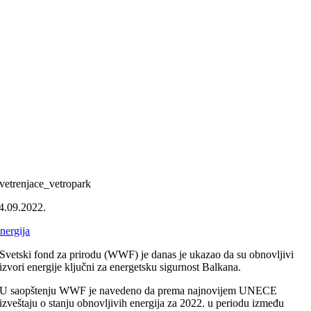
vetrenjace_vetropark
4.09.2022.
nergija
Svetski fond za prirodu (WWF) je danas je ukazao da su obnovljivi
izvori energije ključni za energetsku sigurnost Balkana.
U saopštenju WWF je navedeno da prema najnovijem UNECE
izveštaju o stanju obnovljivih energija za 2022. u periodu između