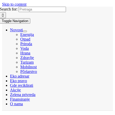
Skip to content
Search for:
Toggle Navigation
Novosti
Energija
Otpad
Priroda
Voda
Hrana
Zdravlje
Turizam
Mobilnost
Pčelarstvo
Eko adresar
Eko pravo
Gde reciklirati
Akcije
Zelena privreda
Finansiranje
O nama