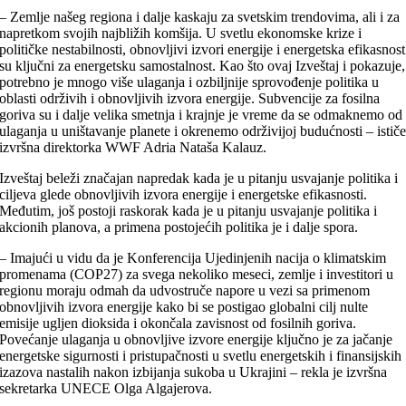
– Zemlje našeg regiona i dalje kaskaju za svetskim trendovima, ali i za
napretkom svojih najbližih komšija. U svetlu ekonomske krize i
političke nestabilnosti, obnovljivi izvori energije i energetska efikasnost
su ključni za energetsku samostalnost. Kao što ovaj Izveštaj i pokazuje,
potrebno je mnogo više ulaganja i ozbiljnije sprovođenje politika u
oblasti održivih i obnovljivih izvora energije. Subvencije za fosilna
goriva su i dalje velika smetnja i krajnje je vreme da se odmaknemo od
ulaganja u uništavanje planete i okrenemo održivijoj budućnosti – istič
izvršna direktorka WWF Adria Nataša Kalauz.
Izveštaj beleži značajan napredak kada je u pitanju usvajanje politika i
ciljeva glede obnovljivih izvora energije i energetske efikasnosti.
Međutim, još postoji raskorak kada je u pitanju usvajanje politika i
akcionih planova, a primena postojećih politika je i dalje spora.
– Imajući u vidu da je Konferencija Ujedinjenih nacija o klimatskim
promenama (COP27) za svega nekoliko meseci, zemlje i investitori u
regionu moraju odmah da udvostruče napore u vezi sa primenom
obnovljivih izvora energije kako bi se postigao globalni cilj nulte
emisije ugljen dioksida i okončala zavisnost od fosilnih goriva.
Povećanje ulaganja u obnovljive izvore energije ključno je za jačanje
energetske sigurnosti i pristupačnosti u svetlu energetskih i finansijskih
izazova nastalih nakon izbijanja sukoba u Ukrajini – rekla je izvršna
sekretarka UNECE Olga Algajerova.