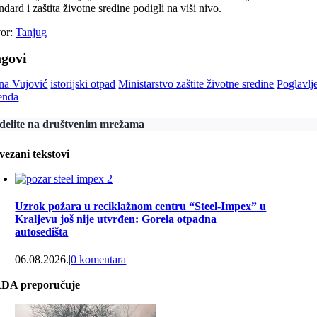
ndard i zaštita životne sredine podigli na viši nivo.
vor:
Tanjug
agovi
ena Vujović
istorijski otpad
Ministarstvo zaštite životne sredine
Poglavlj
enda
delite na društvenim mrežama
vezani tekstovi
Uzrok požara u reciklažnom centru “Steel-Impex” u
Kraljevu još nije utvrđen: Gorela otpadna
autosedišta
06.08.2026.
|
0 komentara
DA preporučuje
Proglašena vanredna situacija u Bačkoj Palanci zbog
požara na deponiji