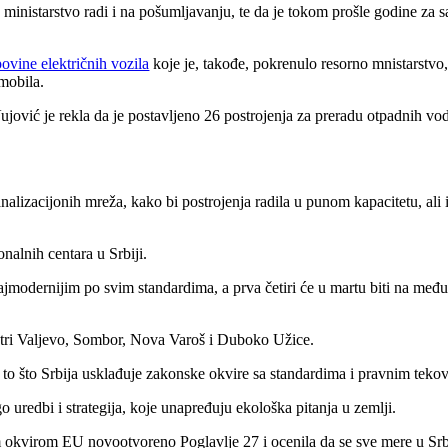
 ministarstvo radi i na pošumljavanju, te da je tokom prošle godine za 
ovine električnih vozila
koje je, takođe, pokrenulo resorno mnistarstvo
mobila.
jović je rekla da je postavljeno 26 postrojenja za preradu otpadnih vod
alizacijonih mreža, kako bi postrojenja radila u punom kapacitetu, ali 
onalnih centara u Srbiji.
ajmodernijim po svim standardima, a prva četiri će u martu biti na međ
centri Valjevo, Sombor, Nova Varoš i Duboko Užice.
 to što Srbija usklađuje zakonske okvire sa standardima i pravnim tek
redbi i strategija, koje unapređuju ekološka pitanja u zemlji.
kim okvirom EU novootvoreno Poglavlje 27 i ocenila da se sve mere u Srb