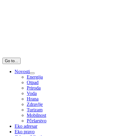
Go to...
Novosti
Energija
Otpad
Priroda
Voda
Hrana
Zdravlje
Turizam
Mobilnost
Pčelarstvo
Eko adresar
Eko pravo