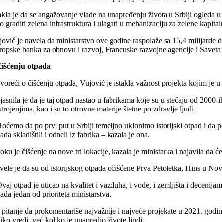
takla je da se angažovanje vlade na unapređenju života u Srbiji ogleda 
o graditi zelena infrastruktura i ulagati u mehanizaciju za zelene kapital
jović je navela da ministarstvo ove godine raspolaže sa 15,4 milijarde d
ropske banka za obnovu i razvoj, Francuske razvojne agencije i Saveta
čišćenju otpada
voreći o čišćenju otpada, Vujović je istakla važnost projekta kojim je u
jasnila je da je taj otpad nastao u fabrikama koje su u stečaju od 2000-
trojenjima, kao i su to otrovne materije štetne po zdravlje ljudi.
Hoćemo da po prvi put u Srbiji temeljno uklonimo istorijski otpad i da 
ada skladištili i odneli iz fabrika – kazala je ona.
oku je čišćenje na nove tri lokacije, kazala je ministarka i najavila da
vele je da su od istorijskog otpada očišćene Prva Petoletka, Hins u No
vaj otpad je uticao na kvalitet i vazduha, i vode, i zemljišta i decenija
ada jedan od prioriteta ministarstva.
pitanje da prokomentariše najvažnije i najveće projekate u 2021. godini,
iko vredi, već koliko je unapredio živote ljudi.