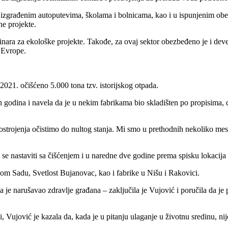
u izgrađenim autoputevima, školama i bolnicama, kao i u ispunjenim obeć
ne projekte.
inara za ekološke projekte. Takođe, za ovaj sektor obezbeđeno je i devet
 Evrope.
 2021. očišćeno 5.000 tona tzv. istorijskog otpada.
ih godina i navela da je u nekim fabrikama bio skladišten po propisima, 
postrojenja očistimo do nultog stanja. Mi smo u prethodnih nekoliko me
 će se nastaviti sa čišćenjem i u naredne dve godine prema spisku lokacij
vom Sadu, Svetlost Bujanovac, kao i fabrike u Nišu i Rakovici.
ma je narušavao zdravlje građana – zaključila je Vujović i poručila da je 
 Vujović je kazala da, kada je u pitanju ulaganje u životnu sredinu, nije