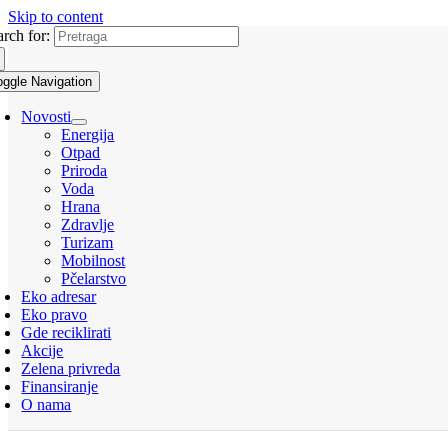
Skip to content
arch for:
oggle Navigation
Novosti
Energija
Otpad
Priroda
Voda
Hrana
Zdravlje
Turizam
Mobilnost
Pčelarstvo
Eko adresar
Eko pravo
Gde reciklirati
Akcije
Zelena privreda
Finansiranje
O nama