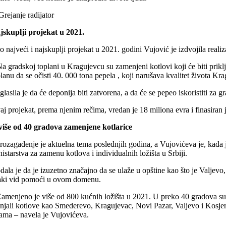
jskuplji projekat u 2021.
o najveći i najskuplji projekat u 2021. godini Vujović je izdvojila real
Na gradskoj toplani u Kragujevcu su zamenjeni kotlovi koji će biti priklj
planu da se očisti 40. 000 tona pepela , koji narušava kvalitet života Kr
glasila je da će deponija biti zatvorena, a da će se pepeo iskoristiti za
aj projekat, prema njenim rečima, vredan je 18 miliona evra i finasiran 
više od 40 gradova zamenjene kotlarice
rozagađenje je aktuelna tema poslednjih godina, a Vujovićeva je, kada 
istarstva za zamenu kotlova i individualnih ložišta u Srbiji.
dala je da je izuzetno značajno da se ulaže u opštine kao što je Valjev
aki vid pomoći u ovom domenu.
Zamenjeno je više od 800 kućnih ložišta u 2021. U preko 40 gradova su
njali kotlove kao Smederevo, Kragujevac, Novi Pazar, Valjevo i Kosjer
lama – navela je Vujovićeva.