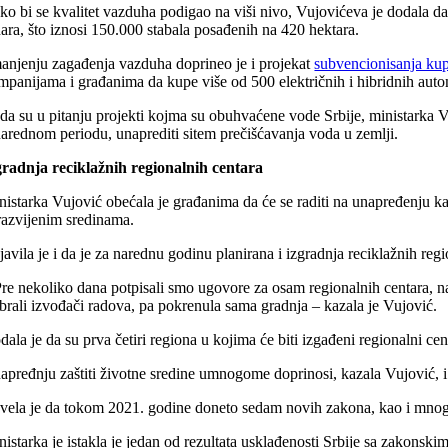
ko bi se kvalitet vazduha podigao na viši nivo, Vujovićeva je dodala da
nara, što iznosi 150.000 stabala posađenih na 420 hektara.
anjenju zagađenja vazduha doprineo je i projekat
subvencionisanja kup
mpanijama i građanima da kupe više od 500 električnih i hibridnih auto
da su u pitanju projekti kojma su obuhvaćene vode Srbije, ministarka Vu
narednom periodu, unaprediti sitem prečišćavanja voda u zemlji.
gradnja reciklažnih regionalnih centara
nistarka Vujović obećala je građanima da će se raditi na unapređenju kan
razvijenim sredinama.
avila je i da je za narednu godinu planirana i izgradnja reciklažnih regi
Pre nekoliko dana potpisali smo ugovore za osam regionalnih centara, n
abrali izvođači radova, pa pokrenula sama gradnja – kazala je Vujović.
dala je da su prva četiri regiona u kojima će biti izgađeni regionalni 
apređnju zaštiti životne sredine umnogome doprinosi, kazala Vujović, i
vela je da tokom 2021. godine doneto sedam novih zakona, kao i mnogo u
nistarka je istakla je jedan od rezultata usklađenosti Srbije sa zakons