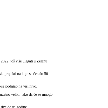
u 2022. još više ulagati u Zelenu
ki projekti na koje se čekalo 50
ije podigao na viši nivo.
zuzetno veliki, tako da će se mnogo
 dve do tri godine.