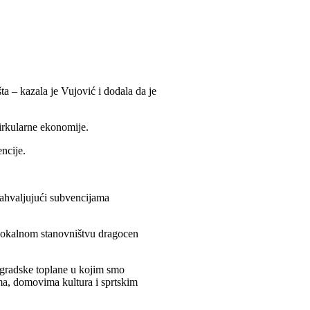
ta – kazala je Vujović i dodala da je
cirkularne ekonomije.
ncije.
zahvaljujući subvencijama
e lokalnom stanovništvu dragocen
 gradske toplane u kojim smo
ma, domovima kultura i sprtskim