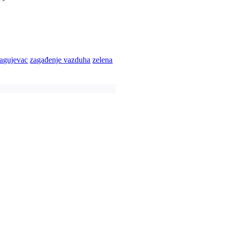
ragujevac
zagađenje vazduha
zelena