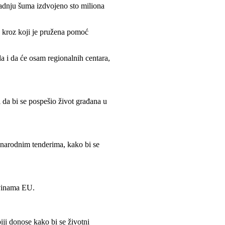
sadnju šuma izdvojeno sto miliona
, kroz koji je pružena pomoć
a i da će osam regionalnih centara,
i da bi se pospešio život građana u
unarodnim tenderima, kako bi se
ovinama EU.
iji donose kako bi se životni