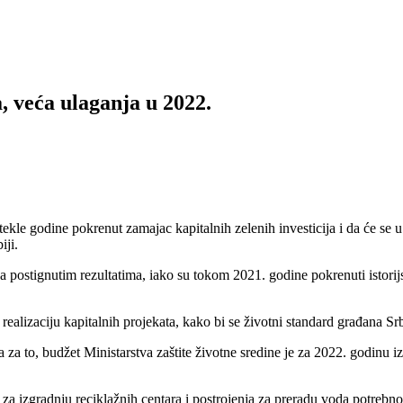
, veća ulaganja u 2022.
tekle godine pokrenut zamajac kapitalnih zelenih investicija i da će se 
iji.
 postignutim rezultatima, iako su tokom 2021. godine pokrenuti istorijs
realizaciju kapitalnih projekata, kako bi se životni standard građana Srb
a to, budžet Ministarstva zaštite životne sredine je za 2022. godinu i
a za izgradnju reciklažnih centara i postrojenja za preradu voda potrebno