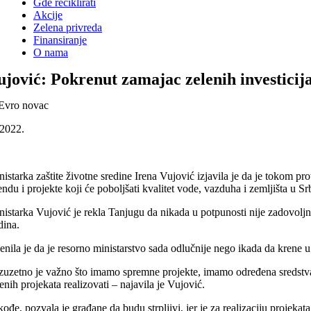
Gde reciklirati
Akcije
Zelena privreda
Finansiranje
O nama
ujović: Pokrenut zamajac zelenih investicija
.2022.
istarka zaštite životne sredine Irena Vujović izjavila je da je tokom pro
ndu i projekte koji će poboljšati kvalitet vode, vazduha i zemljišta u Srb
nistarka Vujović je rekla Tanjugu da nikada u potpunosti nije zadovoljna
dina.
nila je da je resorno ministarstvo sada odlučnije nego ikada da krene u 
Izuzetno je važno što imamo spremne projekte, imamo određena sredstva z
enih projekata realizovati – najavila je Vujović.
ođe, pozvala je građane da budu strpljivi, jer je za realizaciju projekat