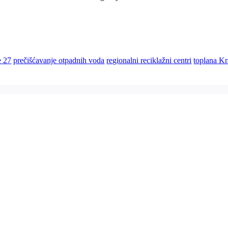
e 27
prečišćavanje otpadnih voda
regionalni reciklažni centri
toplana K