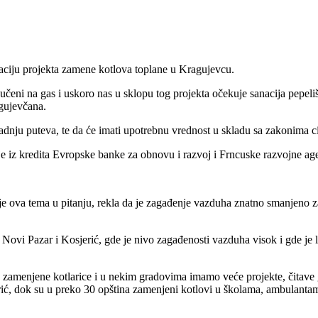
izaciju projekta zamene kotlova toplane u Kragujevcu.
učeni na gas i uskoro nas u sklopu tog projekta očekuje sanacija pepeliš
agujevčana.
 gradnju puteva, te da će imati upotrebnu vrednost u skladu sa zakonima 
je iz kredita Evropske banke za obnovu i razvoj i Frncuske razvojne age
je ova tema u pitanju, rekla da je zagađenje vazduha znatno smanjeno 
o, Novi Pazar i Kosjerić, gde je nivo zagađenosti vazduha visok i gde j
 zamenjene kotlarice i u nekim gradovima imamo veće projekte, čitave
ić, dok su u preko 30 opština zamenjeni kotlovi u školama, ambulanta