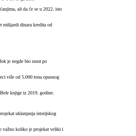
anjima, ali da će se u 2022. isto
 milijardi dinara kredita od
dok je negde bio rasut po
seci više od 5.000 tona opasnog
a Bele knjige iz 2019. godine.
projekat uklanjanja istorijskog
 važno koliko je projekat veliki i