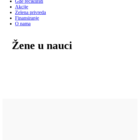
Gde reciklirati
Akcije
Zelena privreda
Finansiranje
O nama
Žene u nauci