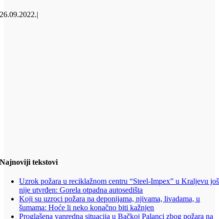
26.09.2022.
|
Najnoviji tekstovi
Uzrok požara u reciklažnom centru “Steel-Impex” u Kraljevu jo
nije utvrđen: Gorela otpadna autosedišta
Koji su uzroci požara na deponijama, njivama, livadama, u
šumama: Hoće li neko konačno biti kažnjen
Proglašena vanredna situacija u Bačkoj Palanci zbog požara na