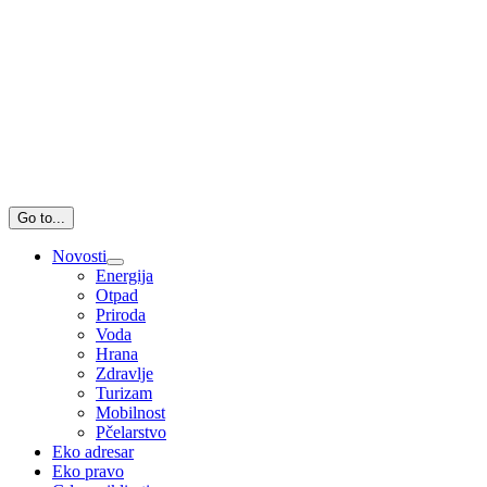
Go to...
Novosti
Energija
Otpad
Priroda
Voda
Hrana
Zdravlje
Turizam
Mobilnost
Pčelarstvo
Eko adresar
Eko pravo