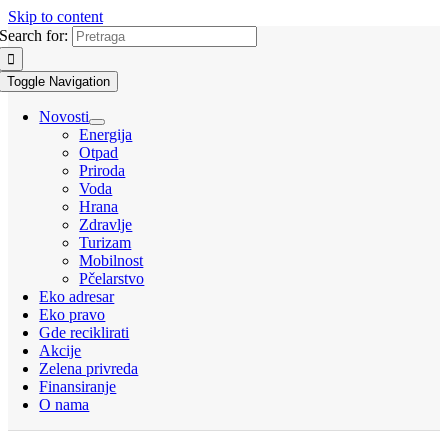
Skip to content
Search for:
Toggle Navigation
Novosti
Energija
Otpad
Priroda
Voda
Hrana
Zdravlje
Turizam
Mobilnost
Pčelarstvo
Eko adresar
Eko pravo
Gde reciklirati
Akcije
Zelena privreda
Finansiranje
O nama