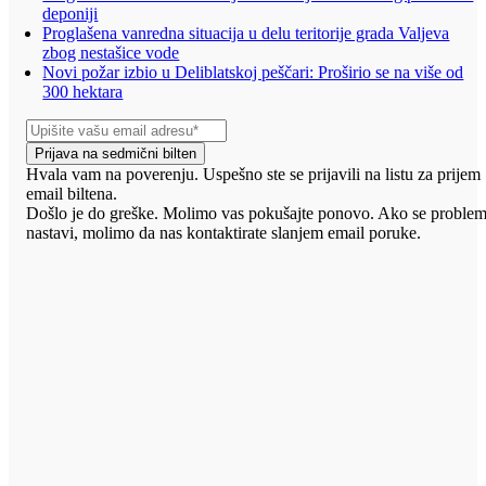
deponiji
Proglašena vanredna situacija u delu teritorije grada Valjeva
zbog nestašice vode
Novi požar izbio u Deliblatskoj peščari: Proširio se na više od
300 hektara
Prijava na sedmični bilten
Hvala vam na poverenju. Uspešno ste se prijavili na listu za prijem
email biltena.
Došlo je do greške. Molimo vas pokušajte ponovo. Ako se proble
nastavi, molimo da nas kontaktirate slanjem email poruke.