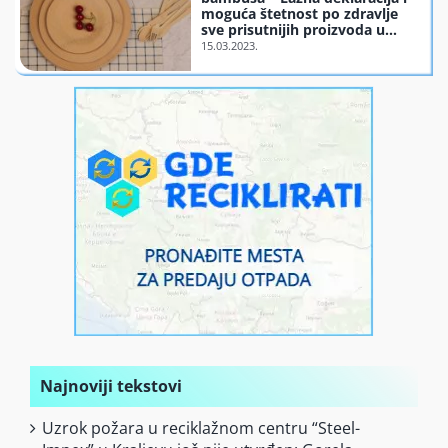
moguća štetnost po zdravlje
Finansiranje
sve prisutnijih proizvoda u
Srbiji
O nama
Najnoviji tekstovi
Uzrok požara u reciklažnom centru “Steel-