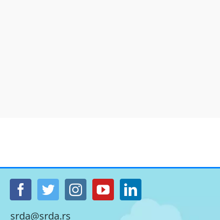
srda@srda.rs