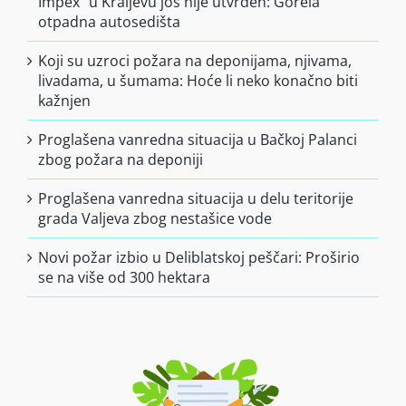
Impex” u Kraljevu još nije utvrđen: Gorela
otpadna autosedišta
Koji su uzroci požara na deponijama, njivama,
livadama, u šumama: Hoće li neko konačno biti
kažnjen
Proglašena vanredna situacija u Bačkoj Palanci
zbog požara na deponiji
Proglašena vanredna situacija u delu teritorije
grada Valjeva zbog nestašice vode
Novi požar izbio u Deliblatskoj peščari: Proširio
se na više od 300 hektara