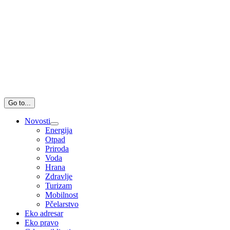
Go to...
Novosti
Energija
Otpad
Priroda
Voda
Hrana
Zdravlje
Turizam
Mobilnost
Pčelarstvo
Eko adresar
Eko pravo