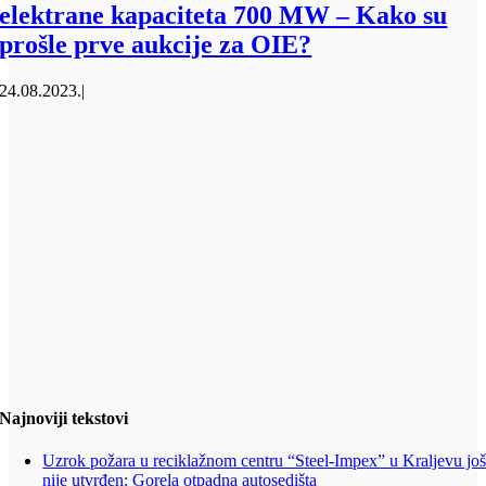
elektrane kapaciteta 700 MW – Kako su
prošle prve aukcije za OIE?
24.08.2023.
|
Najnoviji tekstovi
Uzrok požara u reciklažnom centru “Steel-Impex” u Kraljevu jo
nije utvrđen: Gorela otpadna autosedišta