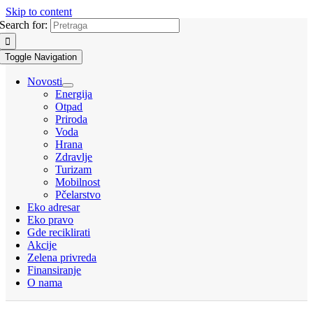
Skip to content
Search for:
Toggle Navigation
Novosti
Energija
Otpad
Priroda
Voda
Hrana
Zdravlje
Turizam
Mobilnost
Pčelarstvo
Eko adresar
Eko pravo
Gde reciklirati
Akcije
Zelena privreda
Finansiranje
O nama