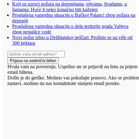
Koji su uzroci požara na deponijama, njivama, livadama, u
šumama: Hoće li neko konačno biti kažnjen
Proglašena vanredna situacija u Bačkoj Palanci zbog požara na
deponiji
Proglašena vanredna situacija u delu teritorije grada Valjeva
zbog nestašice vode
Novi požar izbio u Deliblatskoj peščari: Proširio se na više od
300 hektara
Prijava na sedmični bilten
Hvala vam na poverenju. Uspešno ste se prijavili na listu za prijem
email biltena.
Došlo je do greške. Molimo vas pokušajte ponovo. Ako se proble
nastavi, molimo da nas kontaktirate slanjem email poruke.