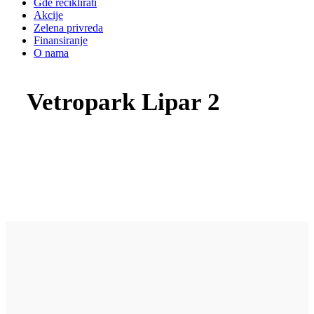
Gde reciklirati
Akcije
Zelena privreda
Finansiranje
O nama
Vetropark Lipar 2