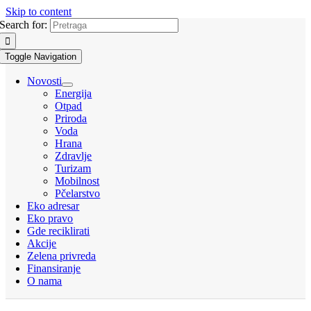
Skip to content
Search for:
Toggle Navigation
Novosti
Energija
Otpad
Priroda
Voda
Hrana
Zdravlje
Turizam
Mobilnost
Pčelarstvo
Eko adresar
Eko pravo
Gde reciklirati
Akcije
Zelena privreda
Finansiranje
O nama