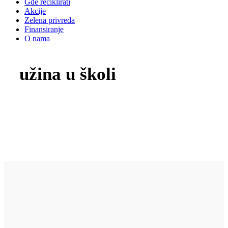
Gde reciklirati
Akcije
Zelena privreda
Finansiranje
O nama
užina u školi