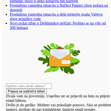
šumama: Hoće li neko konačno biti kažnjen
Proglašena vanredna situacija u Bačkoj Palanci zbog požara na
deponiji
Proglašena vanredna situacija u delu teritorije grada Valjeva
zbog nestašice vode
Novi požar izbio u Deliblatskoj peščari: Proširio se na više od
300 hektara
Prijava na sedmični bilten
Hvala vam na poverenju. Uspešno ste se prijavili na listu za prijem
email biltena.
Došlo je do greške. Molimo vas pokušajte ponovo. Ako se proble
nastavi, molimo da nas kontaktirate slanjem email poruke.