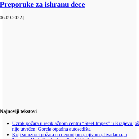
Preporuke za ishranu dece
06.09.2022.
|
Najnoviji tekstovi
Uzrok požara u reciklažnom centru “Steel-Impex” u Kraljevu jo
nije utvrđen: Gorela otpadna autosedišta
Koji su uzroci požara na deponijama, njivama, livadama, u