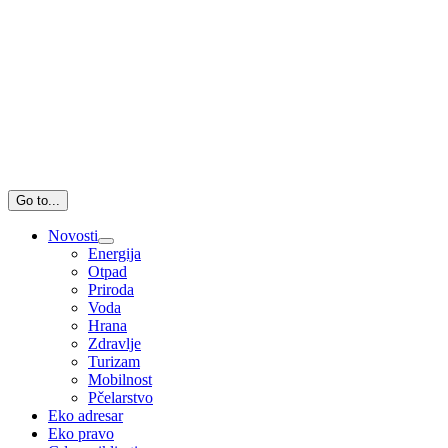
Go to...
Novosti
Energija
Otpad
Priroda
Voda
Hrana
Zdravlje
Turizam
Mobilnost
Pčelarstvo
Eko adresar
Eko pravo