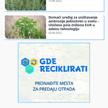
Finansiranje
Domaći uređaj za uništavanje
ambrozije jedinstven u svetu –
O nama
Uloženo pola miliona EUR u
zelenu tehnologiju