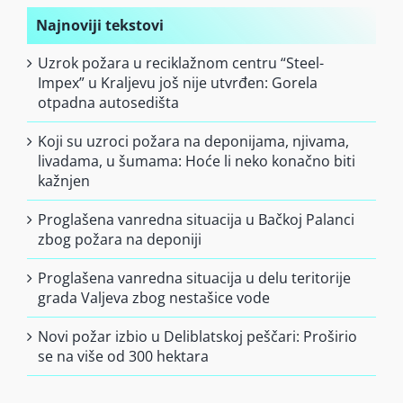
Najnoviji tekstovi
Uzrok požara u reciklažnom centru “Steel-
Impex” u Kraljevu još nije utvrđen: Gorela
otpadna autosedišta
Koji su uzroci požara na deponijama, njivama,
livadama, u šumama: Hoće li neko konačno biti
kažnjen
Proglašena vanredna situacija u Bačkoj Palanci
zbog požara na deponiji
Proglašena vanredna situacija u delu teritorije
grada Valjeva zbog nestašice vode
Novi požar izbio u Deliblatskoj peščari: Proširio
se na više od 300 hektara