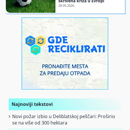
skrivena kriza u Evropi
Finansiranje
O nama
Najnoviji tekstovi
Novi požar izbio u Deliblatskoj peščari: Proširio
se na više od 300 hektara