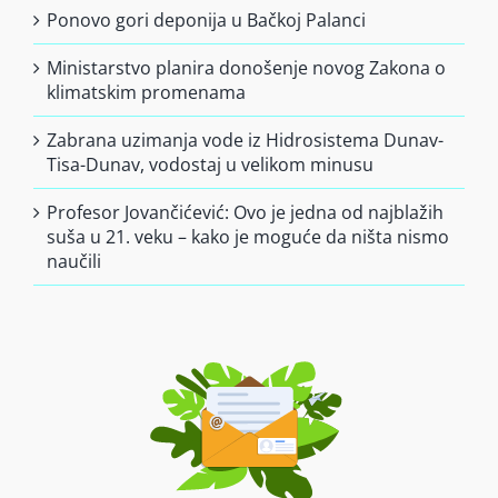
Ponovo gori deponija u Bačkoj Palanci
Ministarstvo planira donošenje novog Zakona o
klimatskim promenama
Zabrana uzimanja vode iz Hidrosistema Dunav-
Tisa-Dunav, vodostaj u velikom minusu
Profesor Jovančićević: Ovo je jedna od najblažih
suša u 21. veku – kako je moguće da ništa nismo
naučili