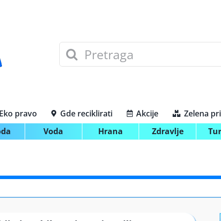
Search
for:
Eko pravo
Gde reciklirati
Akcije
Zelena pr
oda
Voda
Hrana
Zdravlje
Tu