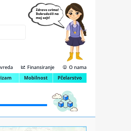
ivreda
Finansiranje
O nama
rizam
Mobilnost
Pčelarstvo