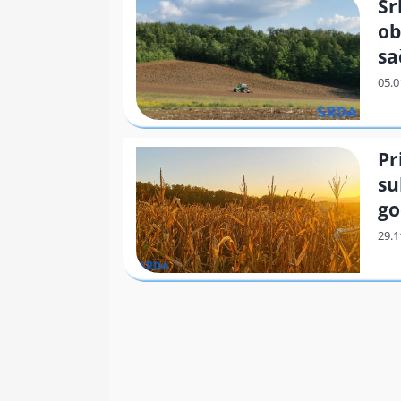
Sr
ob
sa
Pr
su
go