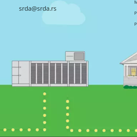
M
srda@srda.rs
P
P