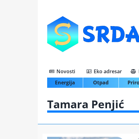
Skip
to
content
Novosti
Eko adresar
Energija
Otpad
Prir
Tamara Penjić