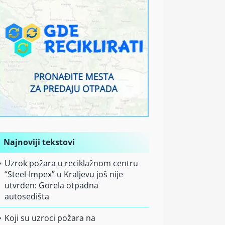
Najnoviji tekstovi
Uzrok požara u reciklažnom centru
“Steel-Impex” u Kraljevu još nije
utvrđen: Gorela otpadna
autosedišta
Koji su uzroci požara na