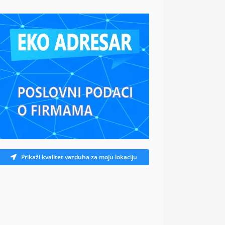
Prikaži kvalitet vazduha za moju lokaciju