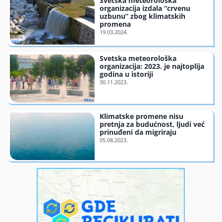
Svetska meteorološka
organizacija izdala “crvenu
uzbunu” zbog klimatskih
promena
Svetska meteorološka
organizacija: 2023. je najtoplija
godina u istoriji
Klimatske promene nisu
pretnja za budućnost, ljudi već
prinuđeni da migriraju