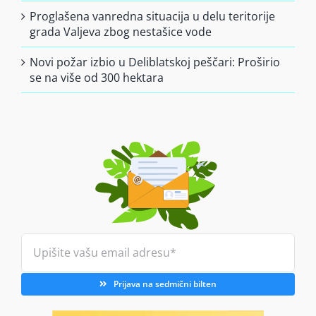
Proglašena vanredna situacija u delu teritorije
grada Valjeva zbog nestašice vode
Novi požar izbio u Deliblatskoj peščari: Proširio
se na više od 300 hektara
Prijava na sedmični bilten