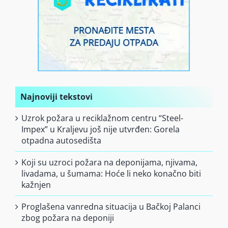
Najnoviji tekstovi
Uzrok požara u reciklažnom centru “Steel-
Impex” u Kraljevu još nije utvrđen: Gorela
otpadna autosedišta
Koji su uzroci požara na deponijama, njivama,
livadama, u šumama: Hoće li neko konačno biti
kažnjen
Proglašena vanredna situacija u Bačkoj Palanci
zbog požara na deponiji