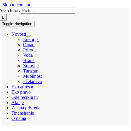
Skip to content
Search for:
Toggle Navigation
Novosti
Energija
Otpad
Priroda
Voda
Hrana
Zdravlje
Turizam
Mobilnost
Pčelarstvo
Eko adresar
Eko pravo
Gde reciklirati
Akcije
Zelena privreda
Finansiranje
O nama