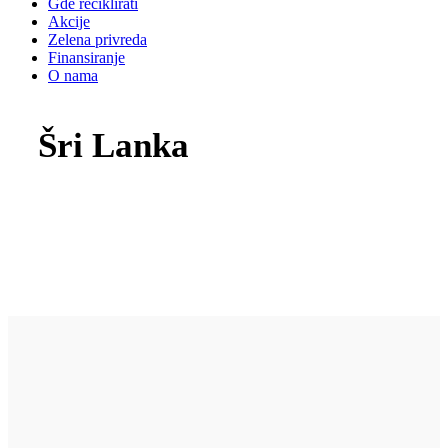
Gde reciklirati
Akcije
Zelena privreda
Finansiranje
O nama
Šri Lanka