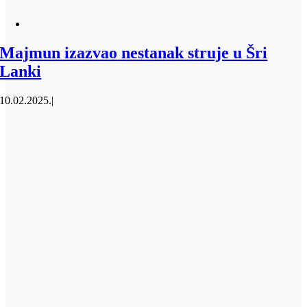
Majmun izazvao nestanak struje u Šri
Lanki
10.02.2025.
|