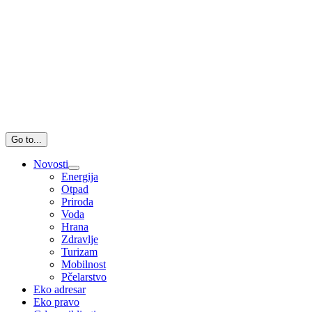
Go to...
Novosti
Energija
Otpad
Priroda
Voda
Hrana
Zdravlje
Turizam
Mobilnost
Pčelarstvo
Eko adresar
Eko pravo