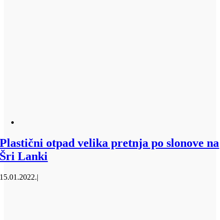
Plastični otpad velika pretnja po slonove na
Šri Lanki
15.01.2022.
|