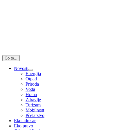
Go to...
Novosti
Energija
Otpad
Priroda
Voda
Hrana
Zdravlje
Turizam
Mobilnost
Pčelarstvo
Eko adresar
Eko pravo