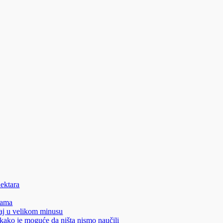
hektara
nama
aj u velikom minusu
 kako je moguće da ništa nismo naučili