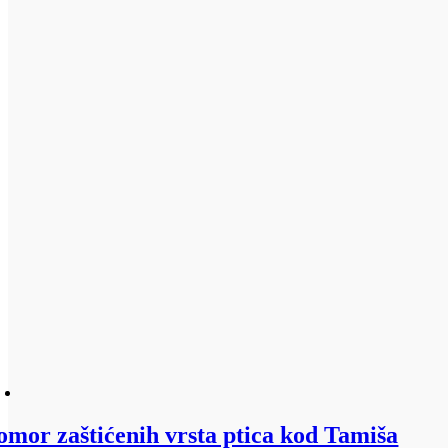
omor zaštićenih vrsta ptica kod Tamiša