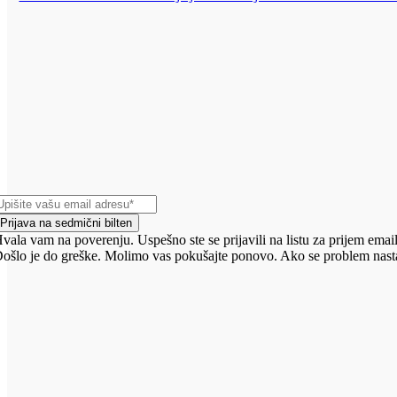
Prijava na sedmični bilten
vala vam na poverenju. Uspešno ste se prijavili na listu za prijem email
ošlo je do greške. Molimo vas pokušajte ponovo. Ako se problem nasta