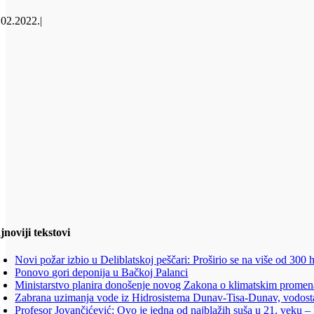
.02.2022.
|
jnoviji tekstovi
Novi požar izbio u Deliblatskoj peščari: Proširio se na više od 300 
Ponovo gori deponija u Bačkoj Palanci
Ministarstvo planira donošenje novog Zakona o klimatskim prome
Zabrana uzimanja vode iz Hidrosistema Dunav-Tisa-Dunav, vodost
Profesor Jovančićević: Ovo je jedna od najblažih suša u 21. veku –