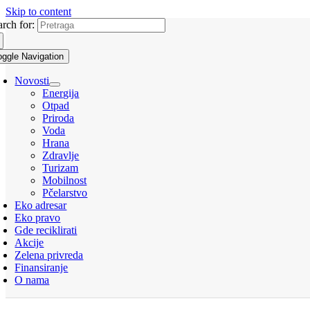
Skip to content
arch for:
oggle Navigation
Novosti
Energija
Otpad
Priroda
Voda
Hrana
Zdravlje
Turizam
Mobilnost
Pčelarstvo
Eko adresar
Eko pravo
Gde reciklirati
Akcije
Zelena privreda
Finansiranje
O nama