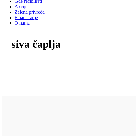
Gde reciklirati
Akcije
Zelena privreda
Finansiranje
O nama
siva čaplja