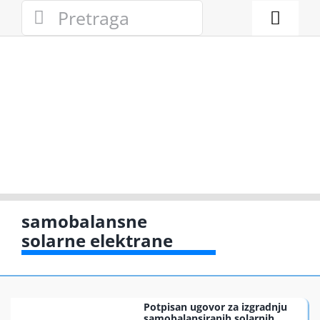
Skip
Search
to
for:
Toggl
content
Naviga
Novosti
Eko adresa
Eko pravo
Gde reciklir
samobalansne
solarne elektrane
Akcije
Zelena pri
Potpisan ugovor za izgradnju
samobalansiranih solarnih