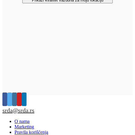
Prikaži kvalitet vazduha za moju lokaciju
srda@srda.rs
O nama
Marketing
Pravila korišćenja