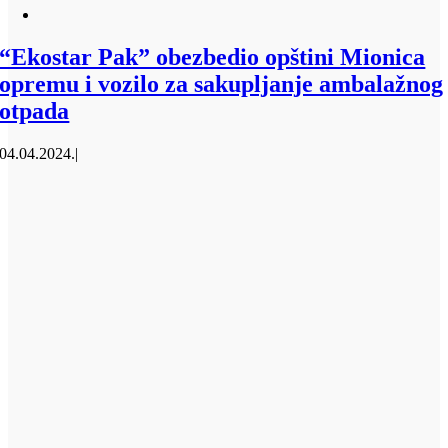
“Ekostar Pak” obezbedio opštini Mionica
opremu i vozilo za sakupljanje ambalažnog
otpada
04.04.2024.
|