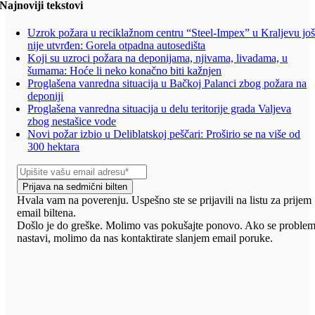
Najnoviji tekstovi
Uzrok požara u reciklažnom centru “Steel-Impex” u Kraljevu jo
nije utvrđen: Gorela otpadna autosedišta
Koji su uzroci požara na deponijama, njivama, livadama, u
šumama: Hoće li neko konačno biti kažnjen
Proglašena vanredna situacija u Bačkoj Palanci zbog požara na
deponiji
Proglašena vanredna situacija u delu teritorije grada Valjeva
zbog nestašice vode
Novi požar izbio u Deliblatskoj peščari: Proširio se na više od
300 hektara
Prijava na sedmični bilten
Hvala vam na poverenju. Uspešno ste se prijavili na listu za prijem
email biltena.
Došlo je do greške. Molimo vas pokušajte ponovo. Ako se proble
nastavi, molimo da nas kontaktirate slanjem email poruke.