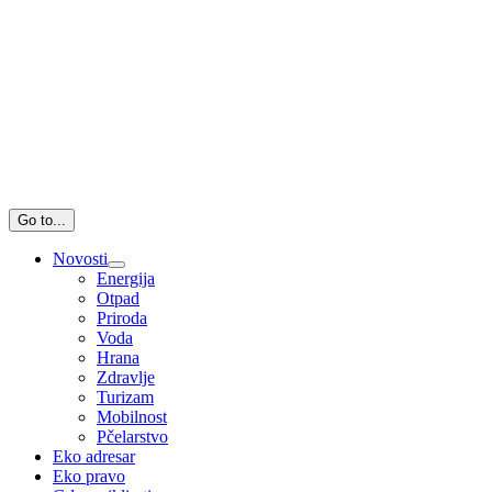
Go to...
Novosti
Energija
Otpad
Priroda
Voda
Hrana
Zdravlje
Turizam
Mobilnost
Pčelarstvo
Eko adresar
Eko pravo