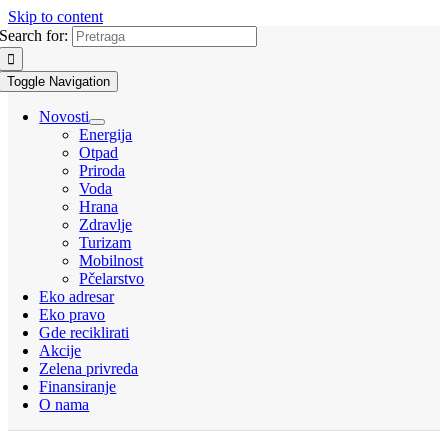
Skip to content
Search for:
Toggle Navigation
Novosti
Energija
Otpad
Priroda
Voda
Hrana
Zdravlje
Turizam
Mobilnost
Pčelarstvo
Eko adresar
Eko pravo
Gde reciklirati
Akcije
Zelena privreda
Finansiranje
O nama