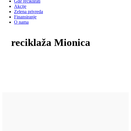
Gde reciklirati
Akcije
Zelena privreda
Finansiranje
O nama
reciklaža Mionica