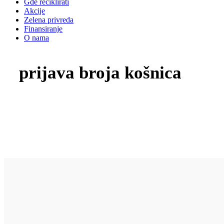
Gde reciklirati
Akcije
Zelena privreda
Finansiranje
O nama
prijava broja košnica