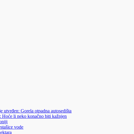
je utvrđen: Gorela otpadna autosedišta
: Hoće li neko konačno biti kažnjen
niji
estašice vode
hektara