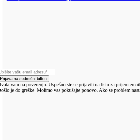
Prijava na sedmični bilten
vala vam na poverenju. Uspešno ste se prijavili na listu za prijem email
ošlo je do greške. Molimo vas pokušajte ponovo. Ako se problem nasta