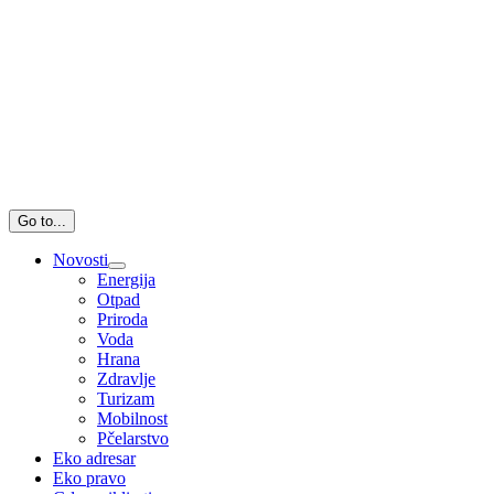
Go to...
Novosti
Energija
Otpad
Priroda
Voda
Hrana
Zdravlje
Turizam
Mobilnost
Pčelarstvo
Eko adresar
Eko pravo