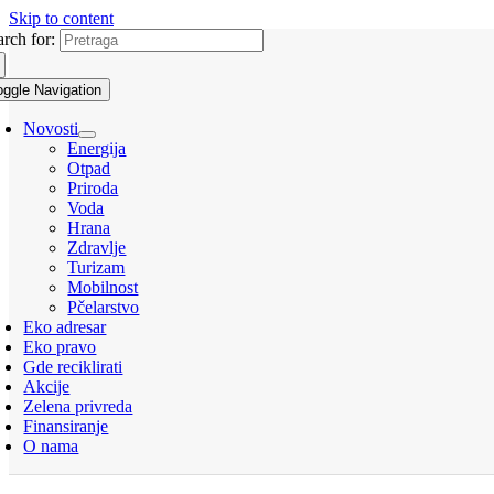
Skip to content
arch for:
oggle Navigation
Novosti
Energija
Otpad
Priroda
Voda
Hrana
Zdravlje
Turizam
Mobilnost
Pčelarstvo
Eko adresar
Eko pravo
Gde reciklirati
Akcije
Zelena privreda
Finansiranje
O nama