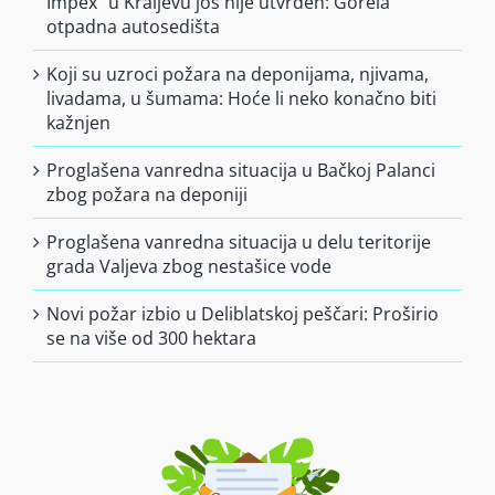
Impex” u Kraljevu još nije utvrđen: Gorela
otpadna autosedišta
Koji su uzroci požara na deponijama, njivama,
livadama, u šumama: Hoće li neko konačno biti
kažnjen
Proglašena vanredna situacija u Bačkoj Palanci
zbog požara na deponiji
Proglašena vanredna situacija u delu teritorije
grada Valjeva zbog nestašice vode
Novi požar izbio u Deliblatskoj peščari: Proširio
se na više od 300 hektara