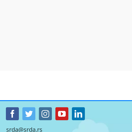
srda@srda.rs