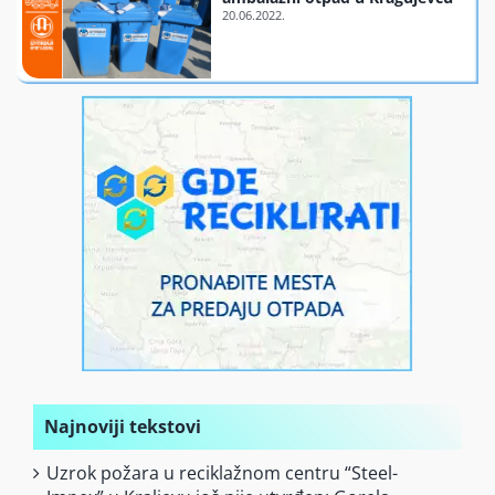
Finansiranje
O nama
Najnoviji tekstovi
Uzrok požara u reciklažnom centru “Steel-