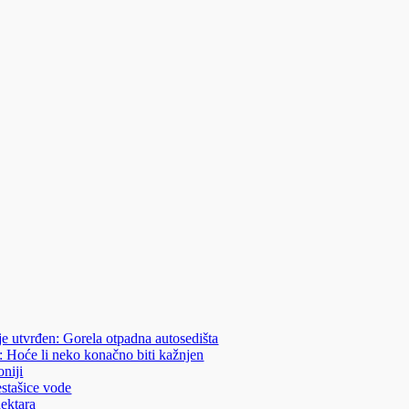
je utvrđen: Gorela otpadna autosedišta
: Hoće li neko konačno biti kažnjen
niji
estašice vode
hektara