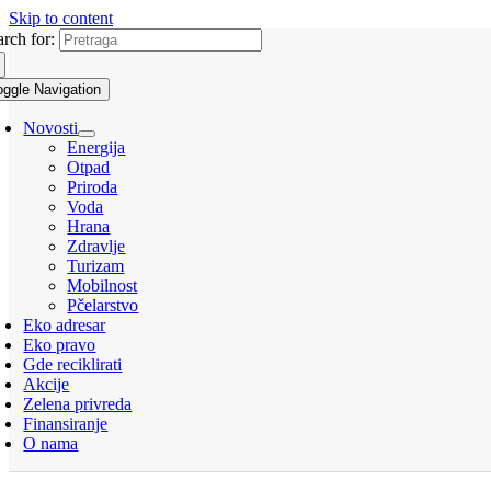
Skip to content
arch for:
oggle Navigation
Novosti
Energija
Otpad
Priroda
Voda
Hrana
Zdravlje
Turizam
Mobilnost
Pčelarstvo
Eko adresar
Eko pravo
Gde reciklirati
Akcije
Zelena privreda
Finansiranje
O nama