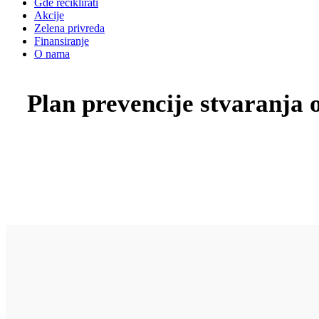
Gde reciklirati
Akcije
Zelena privreda
Finansiranje
O nama
Plan prevencije stvaranja 