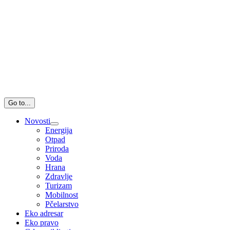
Go to...
Novosti
Energija
Otpad
Priroda
Voda
Hrana
Zdravlje
Turizam
Mobilnost
Pčelarstvo
Eko adresar
Eko pravo