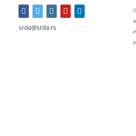
O
M
srda@srda.rs
P
P