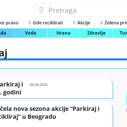
Search
for:
ko pravo
Gde reciklirati
Akcije
Zelena pr
oda
Voda
Hrana
Zdravlje
Tu
aj
rkiraj i
. godini
čela nova sezona akcije “Parkiraj i
cikliraj” u Beogradu