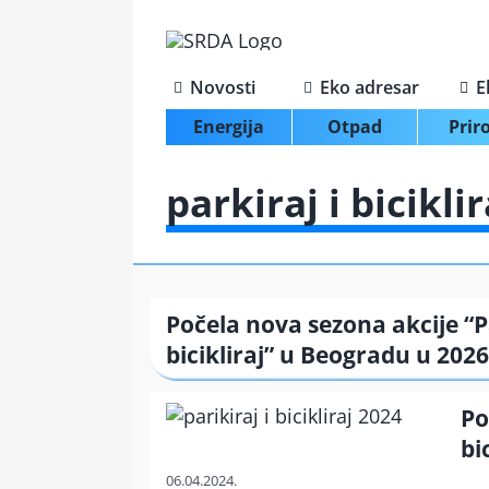
Skip
to
content
Novosti
Eko adresar
E
Energija
Otpad
Prir
parkiraj i biciklir
Počela nova sezona akcije “Pa
bicikliraj” u Beogradu u 2026
Po
bi