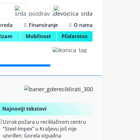
ivreda
Finansiranje
O nama
rizam
Mobilnost
Pčelarstvo
Najnoviji tekstovi
Uzrok požara u reciklažnom centru
“Steel-Impex” u Kraljevu još nije
utvrđen: Gorela otpadna