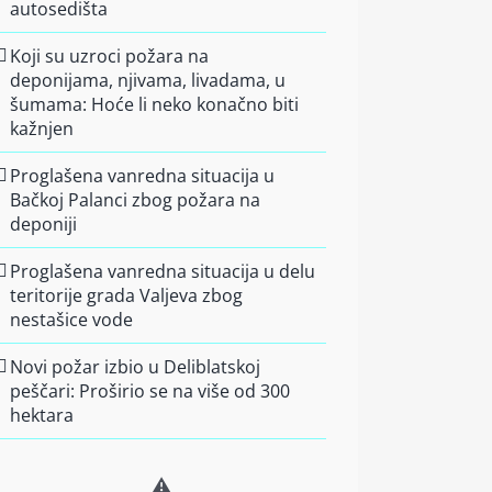
autosedišta
Koji su uzroci požara na
deponijama, njivama, livadama, u
šumama: Hoće li neko konačno biti
kažnjen
Proglašena vanredna situacija u
Bačkoj Palanci zbog požara na
deponiji
Proglašena vanredna situacija u delu
teritorije grada Valjeva zbog
nestašice vode
Novi požar izbio u Deliblatskoj
peščari: Proširio se na više od 300
hektara