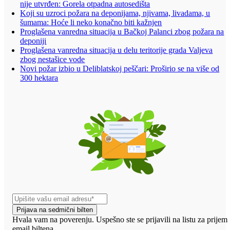
nije utvrđen: Gorela otpadna autosedišta
Koji su uzroci požara na deponijama, njivama, livadama, u
šumama: Hoće li neko konačno biti kažnjen
Proglašena vanredna situacija u Bačkoj Palanci zbog požara na
deponiji
Proglašena vanredna situacija u delu teritorije grada Valjeva
zbog nestašice vode
Novi požar izbio u Deliblatskoj peščari: Proširio se na više od
300 hektara
Prijava na sedmični bilten
Hvala vam na poverenju. Uspešno ste se prijavili na listu za prijem
email biltena.