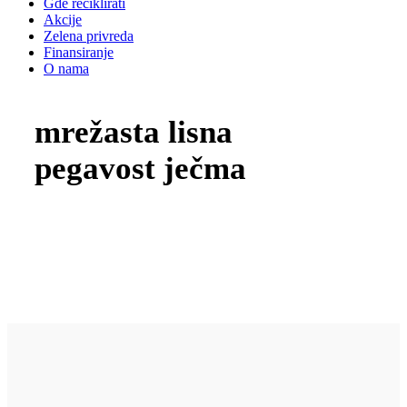
Gde reciklirati
Akcije
Zelena privreda
Finansiranje
O nama
mrežasta lisna
pegavost ječma