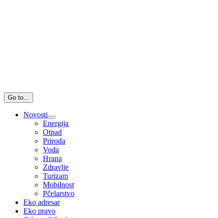
Go to...
Novosti
Energija
Otpad
Priroda
Voda
Hrana
Zdravlje
Turizam
Mobilnost
Pčelarstvo
Eko adresar
Eko pravo