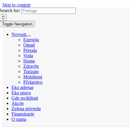
Skip to content
Search for:
Toggle Navigation
Novosti
Energija
Otpad
Priroda
Voda
Hrana
Zdravlje
Turizam
Mobilnost
Pčelarstvo
Eko adresar
Eko pravo
Gde reciklirati
Akcije
Zelena privreda
Finansiranje
O nama