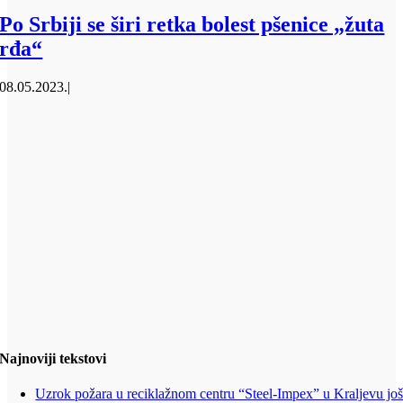
Po Srbiji se širi retka bolest pšenice „žuta
rđa“
08.05.2023.
|
Najnoviji tekstovi
Uzrok požara u reciklažnom centru “Steel-Impex” u Kraljevu jo