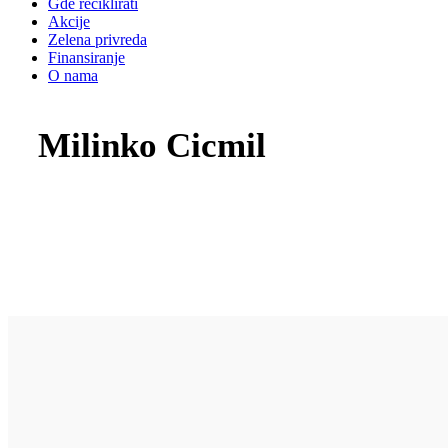
Gde reciklirati
Akcije
Zelena privreda
Finansiranje
O nama
Milinko Cicmil