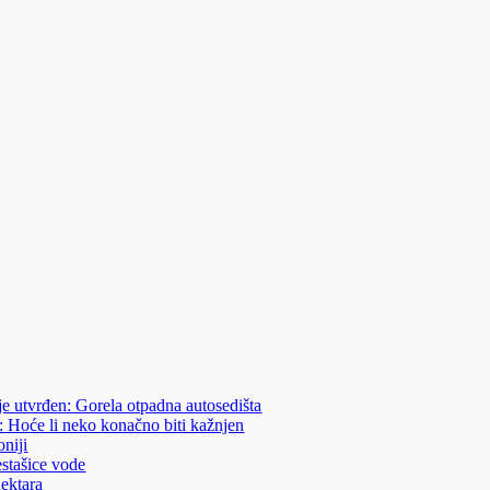
je utvrđen: Gorela otpadna autosedišta
: Hoće li neko konačno biti kažnjen
niji
estašice vode
hektara