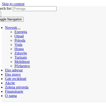
Skip to content
arch for:
oggle Navigation
Novosti
Energija
Otpad
Priroda
Voda
Hrana
Zdravlje
Turizam
Mobilnost
Pčelarstvo
Eko adresar
Eko pravo
Gde reciklirati
Akcije
Zelena privreda
Finansiranje
O nama