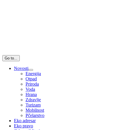
Go to...
Novosti
Energija
Otpad
Priroda
Voda
Hrana
Zdravlje
Turizam
Mobilnost
Pčelarstvo
Eko adresar
Eko pravo